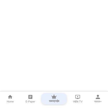
सबस्क्राईब
Home
E-Paper
लाईव्ह TV
सकाळ+