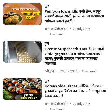
फूड
Pumpkin Jowar Idli: कमी तेल, भरपूर
पोषण! नाश्त्यासाठी झटपट बनवा गरमागरम
'भोपळा-ज्वारी इडली'
सकाळ डिजिटल टीम
29 July 2026
2
min read
पुणे
License Suspended: नगदवाडी-१४ मध्ये
संचिता फुड्सवर अन्न व औषध प्रशासनाची
धडक; कुल्फी उत्पादन परवाना तात्काळ
निलंबित
रवींद्र पाटे
28 July 2026
1
min read
फूड
Korean Side Dishes: कोरियन जेवणात
इतक्या साइड डिशेस का असतात? जाणून घ्या
रंजक कारण!
सकाळ डिजिटल टीम
27 July 2026
2
min read