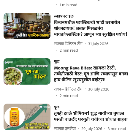
1
min read
लाइफस्टाइल
किचनमधील प्लास्टिकची भांडी ठरतायेत
धोकादायक! अन्नात मिसळतंय
मायक्रोप्लास्टिक? जाणून घ्या सुरक्षित पर्याय!
सकाळ डिजिटल टीम
31 July 2026
2
min read
फूड
Moong-Rava Bites: खायला टेस्टी,
तब्येतीसाठी बेस्ट; मूग आणि रव्यापासून बनवा
हाय-प्रोटिन खुसखुशीत बाईट्स!
सकाळ डिजिटल टीम
30 July 2026
2
min read
फूड
तूपही झाले 'प्रीमियम'! शुद्ध गायीच्या तुपाला
पसंती वाढली; घरगुती चवीच्या शोधात ग्राहक
सकाळ वृत्तसेवा
29 July 2026
3
min read