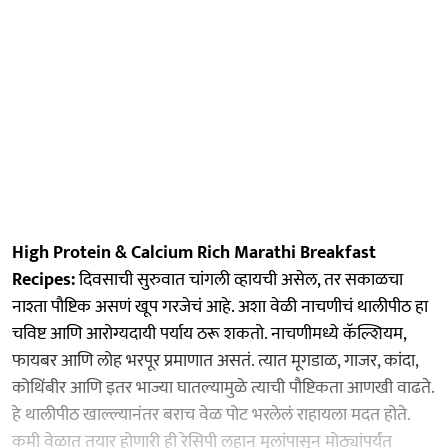
High Protein & Calcium Rich Marathi Breakfast
Recipes:
दिवसाची सुरुवात चांगली व्हायची असेल, तर सकाळचा
नाश्ता पौष्टिक असणं खूप गरजेचं आहे. अशा वेळी नाचणीचं थालीपीठ हा
चविष्ट आणि आरोग्यदायी पर्याय ठरू शकतो. नाचणीमध्ये कॅल्शियम,
फायबर आणि लोह भरपूर प्रमाणात असतं. त्यात मूगडाळ, गाजर, कांदा,
कोथिंबीर आणि इतर भाज्या घातल्यामुळे त्याची पौष्टिकता आणखी वाढते.
हे थालीपीठ खाल्ल्यानंतर बराच वेळ पोट भरलेलं राहायला मदत होते.
कमी वेळात तयार होणारी ही रेसिपी लहान मुलांपासून मोठ्यांपर्यंत