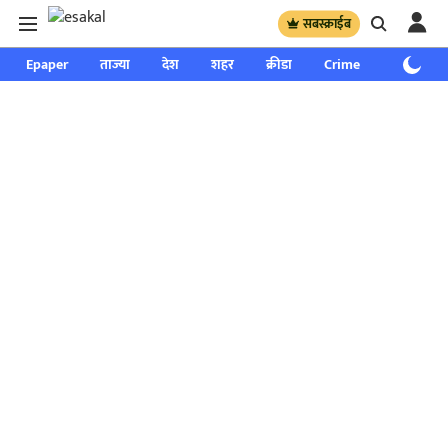
सबस्क्राईब
Epaper
ताज्या
देश
शहर
क्रीडा
Crime
साप्ताहिक