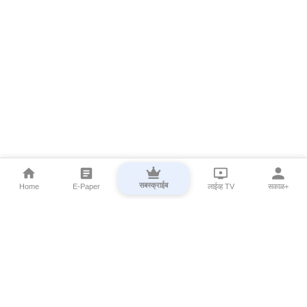
सबस्क्राईब
Home
E-Paper
लाईव्ह TV
सकाळ+