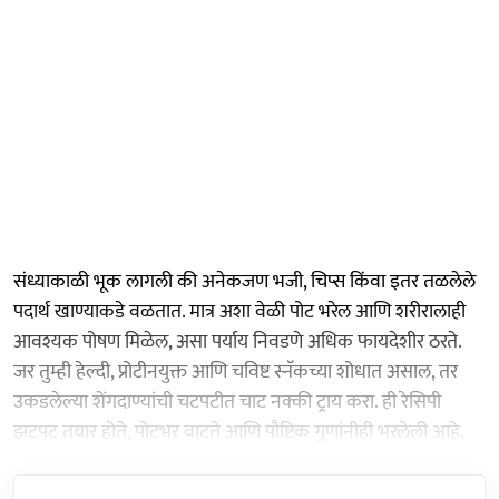
संध्याकाळी भूक लागली की अनेकजण भजी, चिप्स किंवा इतर तळलेले
पदार्थ खाण्याकडे वळतात. मात्र अशा वेळी पोट भरेल आणि शरीरालाही
आवश्यक पोषण मिळेल, असा पर्याय निवडणे अधिक फायदेशीर ठरते.
जर तुम्ही हेल्दी, प्रोटीनयुक्त आणि चविष्ट स्नॅकच्या शोधात असाल, तर
उकडलेल्या शेंगदाण्यांची चटपटीत चाट नक्की ट्राय करा. ही रेसिपी
झटपट तयार होते, पोटभर वाटते आणि पौष्टिक गुणांनीही भरलेली आहे.