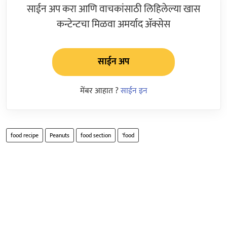
साईन अप करा आणि वाचकांसाठी लिहिलेल्या खास
कन्टेन्टचा मिळवा अमर्याद ॲक्सेस
साईन अप
मेंबर आहात ?
साईन इन
food recipe
Peanuts
food section
'food