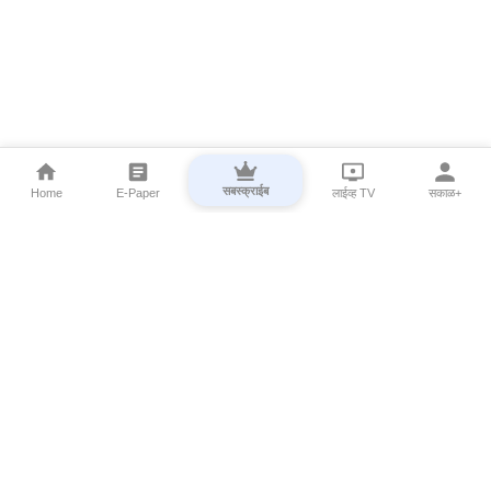
सबस्क्राईब
Home
E-Paper
लाईव्ह TV
सकाळ+
⌄
Marathi News
⌄
About Esakal