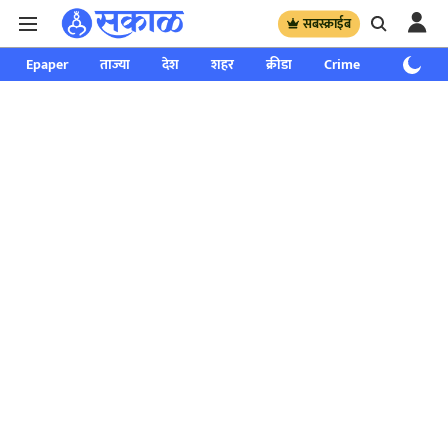
सबस्क्राईब
Epaper
ताज्या
देश
शहर
क्रीडा
Crime
साप्ताहिक