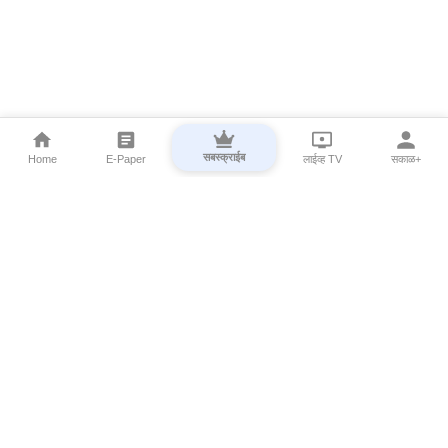
सबस्क्राईब
Home
E-Paper
लाईव्ह TV
सकाळ+
⌄
Marathi News
⌄
About Esakal
⌄
Digital Products