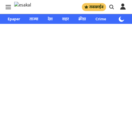
सबस्क्राईब
Epaper
ताज्या
देश
शहर
क्रीडा
Crime
साप्ताहिक