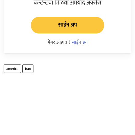
कन्टेन्टचा मिळवा अमर्याद ॲक्सेस
साईन अप
मेंबर आहात ?
साईन इन
america
Iran