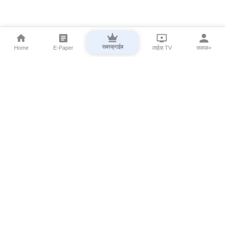
सबस्क्राईब
Home
E-Paper
लाईव्ह TV
सकाळ+
⌄
Marathi News
⌄
About Esakal
⌄
Digital Products