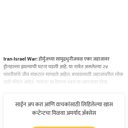
Iran-Israel War:
होर्मुजच्या सामुद्रधुनीजवळ एका जहाजावर
ड्रोनहल्ला झाल्याची घटना घडली आहे. या नावेत असलेल्या २४
भारतीयांचे जीव संकटात सापडले आहेत. बचावासाठी जहाजावरील लोक
टाहो फोडत आहेत. 'पलाऊ' या देशाचा ध्वज या जहाजावर होता.
साईन अप करा आणि वाचकांसाठी लिहिलेल्या खास
कन्टेन्टचा मिळवा अमर्याद ॲक्सेस