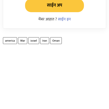
साईन अप
मेंबर आहात ?
साईन इन
america
War
israel
Iran
Oman