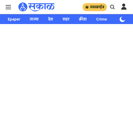
सबस्क्राईब
Epaper
ताज्या
देश
शहर
क्रीडा
Crime
साप्ताहिक