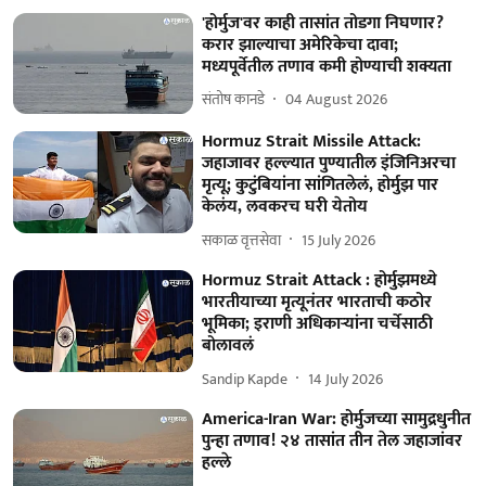
'होर्मुज'वर काही तासांत तोडगा निघणार?
करार झाल्याचा अमेरिकेचा दावा;
मध्यपूर्वेतील तणाव कमी होण्याची शक्यता
संतोष कानडे
04 August 2026
Hormuz Strait Missile Attack:
जहाजावर हल्ल्यात पुण्यातील इंजिनिअरचा
मृत्यू; कुटुंबियांना सांगितलेलं, होर्मुझ पार
केलंय, लवकरच घरी येतोय
सकाळ वृत्तसेवा
15 July 2026
Hormuz Strait Attack : होर्मुझमध्ये
भारतीयाच्या मृत्यूनंतर भारताची कठोर
भूमिका; इराणी अधिकाऱ्यांना चर्चेसाठी
बोलावलं
Sandip Kapde
14 July 2026
America-Iran War: होर्मुजच्या सामुद्रधुनीत
पुन्हा तणाव! २४ तासांत तीन तेल जहाजांवर
हल्ले