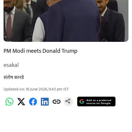
PM Modi meets Donald Trump
esakal
संतोष कानडे
Updated on
:
16 June 2026, 9:45 pm
IST
Add as a preferred
source on Google