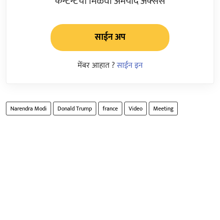
कन्टेन्टचा मिळवा अमर्याद ॲक्सेस
साईन अप
मेंबर आहात ?
साईन इन
Narendra Modi
Donald Trump
france
Video
Meeting