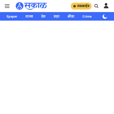
सबस्क्राईब
Epaper
ताज्या
देश
शहर
क्रीडा
Crime
साप्ताहिक