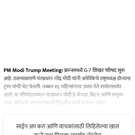
PM Modi Trump Meeting:
फ्रान्समध्ये G-7 शिखर परिषद सुरु
आहे. ठरल्याप्रमाणे पंतप्रधान नरेंद्र मोदी यांनी अमेरिकेचे राष्ट्राध्यक्ष डोनाल्ड
ट्रम्प यांची भेट घेतली. तब्बल १६ महिन्यांनंतर उभय नेते समोरासमोर
आले. या परिषदेदरम्यान पंतप्रधान मोदी हे कॅनडा, ब्रिटन आणि संयुक्त
अरब अमिराती यांच्यासोबतही द्विपक्षीय चर्चा करणार आहेत.
साईन अप करा आणि वाचकांसाठी लिहिलेल्या खास