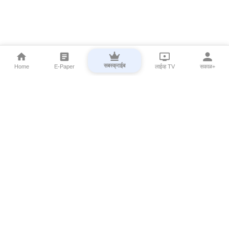
सबस्क्राईब
Home
E-Paper
लाईव्ह TV
सकाळ+
⌄
Marathi News
⌄
About Esakal
⌄
Digital Products