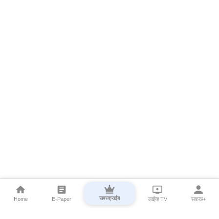
सबस्क्राईब
Home
E-Paper
लाईव्ह TV
सकाळ+