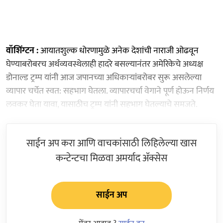
वॉशिंग्टन :
आयातशुल्क धोरणामुळे अनेक देशांची नाराजी ओढवून
घेण्याबरोबरच अर्थव्यवस्थेलाही हादरे बसल्यानंतर अमेरिकेचे अध्यक्ष
डोनाल्ड ट्रम्प यांनी आज जपानच्या अधिकाऱ्यांबरोबर सुरू असलेल्या
व्यापार चर्चेत स्वत: सहभाग घेतला. व्यापारचर्चा वेगाने पूर्ण होऊन निर्णय
लवकर घेता यावा, यासाठीच ट्रम्प यांनी सहभाग घेतल्याचे समजते.
साईन अप करा आणि वाचकांसाठी लिहिलेल्या खास
कन्टेन्टचा मिळवा अमर्याद ॲक्सेस
साईन अप