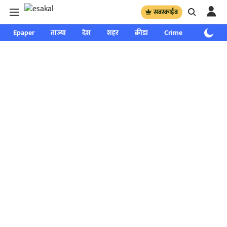
सबस्क्राईब
Epaper
ताज्या
देश
शहर
क्रीडा
Crime
साप्ताहिक