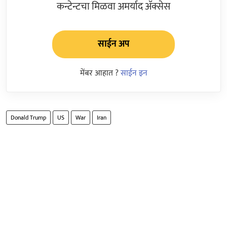
कन्टेन्टचा मिळवा अमर्याद ॲक्सेस
साईन अप
मेंबर आहात ?
साईन इन
Donald Trump
US
War
Iran