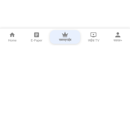
सबस्क्राईब
Home
E-Paper
लाईव्ह TV
सकाळ+
⌄
Marathi News
⌄
About Esakal
⌄
Digital Products