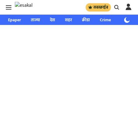
सबस्क्राईब
Epaper
ताज्या
देश
शहर
क्रीडा
Crime
साप्ताहिक