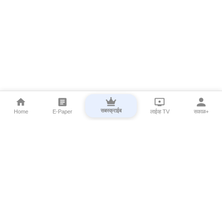
सबस्क्राईब
Home
E-Paper
लाईव्ह TV
सकाळ+
⌄
Marathi News