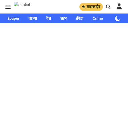
सबस्क्राईब
Epaper
ताज्या
देश
शहर
क्रीडा
Crime
साप्ताहिक