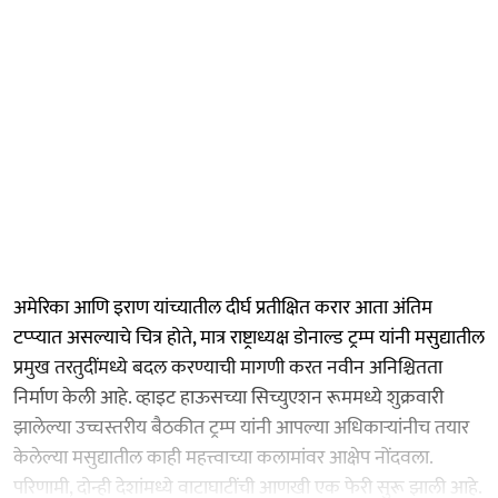
अमेरिका आणि इराण यांच्यातील दीर्घ प्रतीक्षित करार आता अंतिम
टप्प्यात असल्याचे चित्र होते, मात्र राष्ट्राध्यक्ष डोनाल्ड ट्रम्प यांनी मसुद्यातील
प्रमुख तरतुदींमध्ये बदल करण्याची मागणी करत नवीन अनिश्चितता
निर्माण केली आहे. व्हाइट हाऊसच्या सिच्युएशन रूममध्ये शुक्रवारी
झालेल्या उच्चस्तरीय बैठकीत ट्रम्प यांनी आपल्या अधिकाऱ्यांनीच तयार
केलेल्या मसुद्यातील काही महत्त्वाच्या कलामांवर आक्षेप नोंदवला.
परिणामी, दोन्ही देशांमध्ये वाटाघाटींची आणखी एक फेरी सुरू झाली आहे.