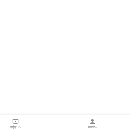
लाईव्ह TV
सकाळ+