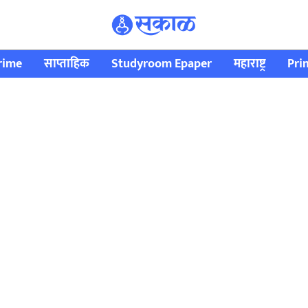
rime
साप्ताहिक
Studyroom Epaper
महाराष्ट्र
Pri