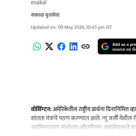
esakal
सकाळ वृत्तसेवा
Updated on
:
09 May 2026, 10:45 pm
IST
Add as a pre
source on G
वॉशिंग्टन:
अमेरिकेतील राष्ट्रीय प्रार्थना दिनानिमित्
शांतता मंत्रांचे पठण करण्यात आले. न्यू जर्सी येथील
स्वामिनारायण संस्थेच्या (बीएपीएस) स्वयंसेवकाने या 