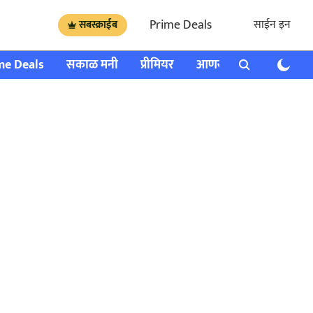
Prime Deals
साईन इन
सबस्क्राईब
me Deals
सकाळ मनी
प्रीमियर
आणखी
राशी भविष्य