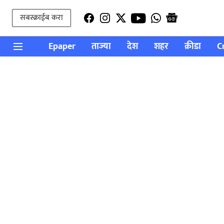
सबस्क्राईब करा
Epaper
ताज्या
देश
शहर
क्रीडा
C