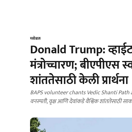
ग्लोबल
Donald Trump: व्हाईट 
मंत्रोच्चारण; बीएपीएस स्
शांततेसाठी केली प्रार्थना
BAPS volunteer chants Vedic Shanti Path at Whi
वनस्पती, वृक्ष आणि देवांकडे वैश्विक शांततेसाठी स