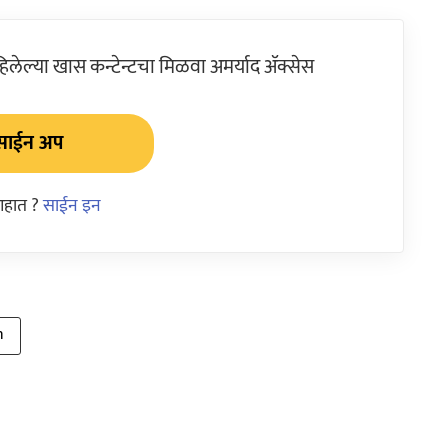
ेल्या खास कन्टेन्टचा मिळवा अमर्याद ॲक्सेस
साईन अप
आहात ?
साईन इन
n