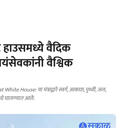
हाउसमध्ये वैदिक
वयंसेवकांनी वैश्विक
te House: या मंत्राद्वारे स्वर्ग, आकाश, पृथ्वी, जल,
ाकडे घालण्यात आले.