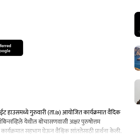
ferred
oogle
त व्हाईट हाउसमध्ये गुरुवारी (ता.७) आयोजित कार्यक्रमात वैदिक
 रॉबिन्सव्हिले येथील बोचासणवासी अक्षर पुरुषोत्तम
कार्यक्रमात सहभाग घेऊन वैश्विक शांततेसाठी प्रार्थना केली.