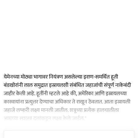
येमेनच्या मोठ्या भागावर नियंत्रण असलेल्या इराण-समर्थित हूती
बंडखोरांनी लाल समुद्रात इस्रायलशी संबंधित जहाजांची संपूर्ण नाकेबंदी
जाहीर केली आहे. हूतींनी म्हटले आहे की, अमेरिका आणि इस्रायलच्या
कारवायांना प्रत्युत्तर देण्याचा अधिकार ते राखून ठेवतात. आता इस्रायली
जहाजे लष्करी लक्ष्य मानली जातील. शत्रूच्या प्रत्येक हालचालीला
आमच्या सशस्त्र दलांकडून लक्ष्य केले जाईल."