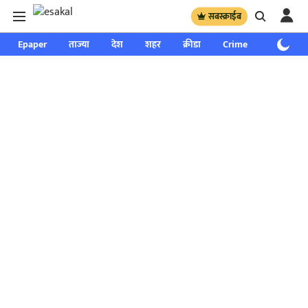
सबस्क्राईब
Epaper
ताज्या
देश
शहर
क्रीडा
Crime
साप्ताहिक