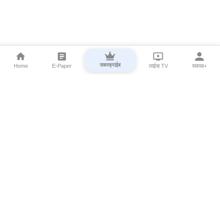
सबस्क्राईब
Home
E-Paper
लाईव्ह TV
सकाळ+
⌄
Marathi News
⌄
About Esakal
⌄
Digital Products