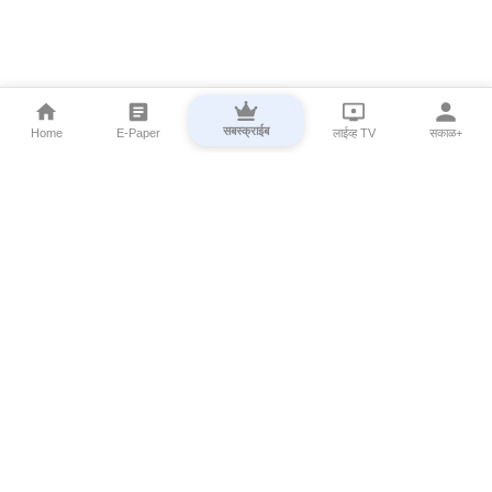
सबस्क्राईब
Home
E-Paper
लाईव्ह TV
सकाळ+
⌄
Marathi News
⌄
About Esakal
⌄
Digital Products