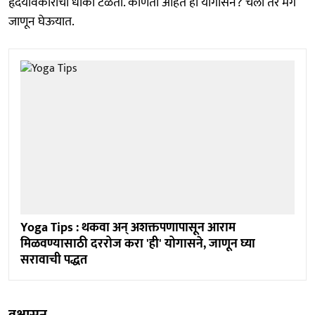
हृदयविकाराचा धोका टळतो. कोणती आहेत ही योगासने? चला तर मग
जाणून घेऊयात.
Yoga Tips : थकवा अन् अशक्तपणापासून आराम
मिळवण्यासाठी दररोज करा 'ही' योगासने, जाणून घ्या
सरावाची पद्धत
वृक्षासन