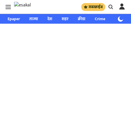
सबस्क्राईब
Epaper
ताज्या
देश
शहर
क्रीडा
Crime
साप्ताहिक