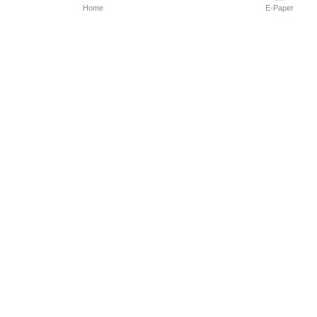
Home
E-Paper
Follow Us
Marathi News
Maharashtra N
Entertainment 
Sports News
Mumbai News