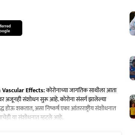
ferred
oogle
Vascular Effects:
कोरोनाच्या जागतिक साथीला आता
मांवर अजूनही संशोधन सुरू आहे. कोरोना संसर्ग झालेल्या
नी वृद्ध होऊ शकतात, असा निष्कर्ष एका आंतरराष्ट्रीय संशोधनात
चेही या संशोधनात म्हटले आहे.