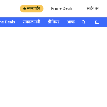
Prime Deals
साईन इन
सबस्क्राईब
me Deals
सकाळ मनी
प्रीमियर
आणखी
राशी भविष्य