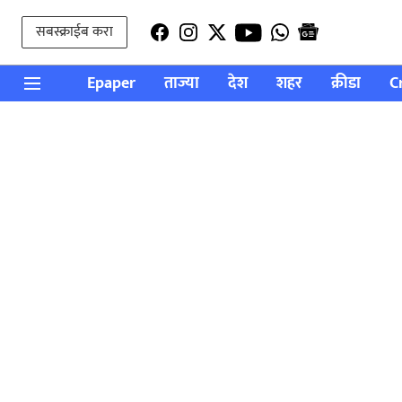
सबस्क्राईब करा
Epaper
ताज्या
देश
शहर
क्रीडा
C