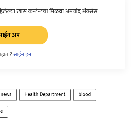
ेल्या खास कन्टेन्टचा मिळवा अमर्याद ॲक्सेस
साईन अप
आहात ?
साईन इन
 news
Health Department
blood
re