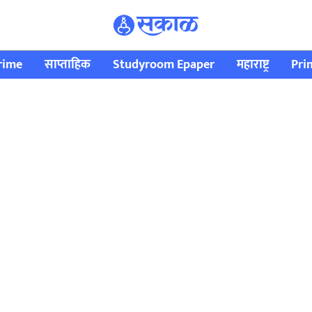
rime
साप्ताहिक
Studyroom Epaper
महाराष्ट्र
Pri