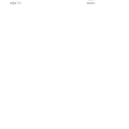
लाईव्ह TV
सकाळ+
l Programs
Print Products
Sakal Saptahik
hka
Family Doctor
 Crowdfunding
Sakal Publications
orm Pune India