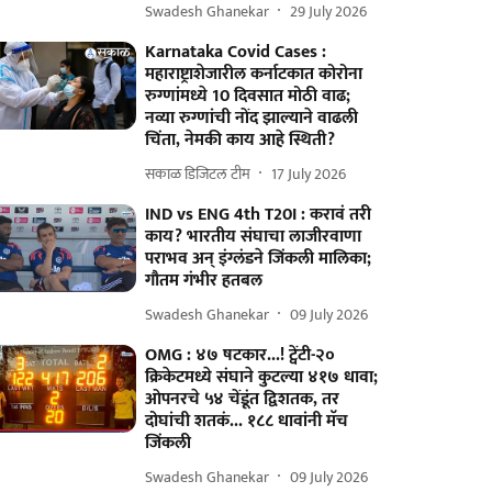
Swadesh Ghanekar
29 July 2026
Karnataka Covid Cases :
महाराष्ट्राशेजारील कर्नाटकात कोरोना
रुग्णांमध्ये 10 दिवसात मोठी वाढ;
नव्या रुग्णांची नोंद झाल्याने वाढली
चिंता, नेमकी काय आहे स्थिती?
सकाळ डिजिटल टीम
17 July 2026
IND vs ENG 4th T20I : करावं तरी
काय? भारतीय संघाचा लाजीरवाणा
पराभव अन् इंग्लंडने जिंकली मालिका;
गौतम गंभीर हतबल
Swadesh Ghanekar
09 July 2026
OMG : ४७ षटकार...! ट्वेंटी-२०
क्रिकेटमध्ये संघाने कुटल्या ४१७ धावा;
ओपनरचे ५४ चेंडूंत द्विशतक, तर
दोघांची शतकं... १८८ धावांनी मॅच
जिंकली
Swadesh Ghanekar
09 July 2026