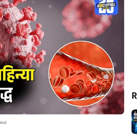
R
akal