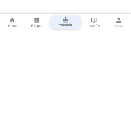
सबस्क्राईब
Home
E-Paper
लाईव्ह TV
सकाळ+
⌄
Marathi News
⌄
About Esakal
⌄
Digital Products
⌄
Sakal Programs