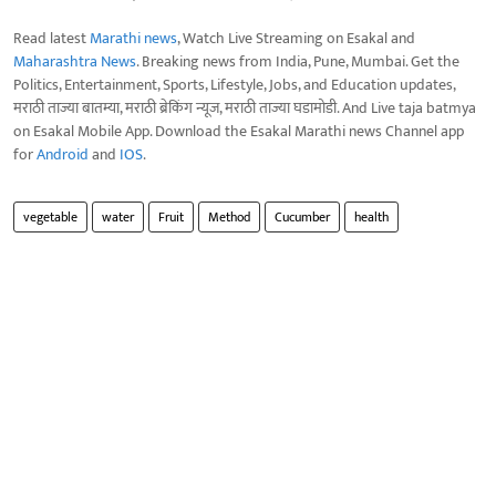
Read latest
Marathi news
, Watch Live Streaming on Esakal and
Maharashtra News
. Breaking news from India, Pune, Mumbai. Get the
Politics, Entertainment, Sports, Lifestyle, Jobs, and Education updates,
मराठी ताज्या बातम्या, मराठी ब्रेकिंग न्यूज, मराठी ताज्या घडामोडी. And Live taja batmya
on Esakal Mobile App. Download the Esakal Marathi news Channel app
for
Android
and
IOS
.
vegetable
water
Fruit
Method
Cucumber
health