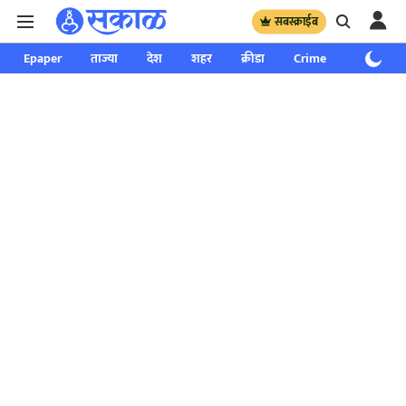
सबस्क्राईब
Epaper
ताज्या
देश
शहर
क्रीडा
Crime
साप्ताहिक