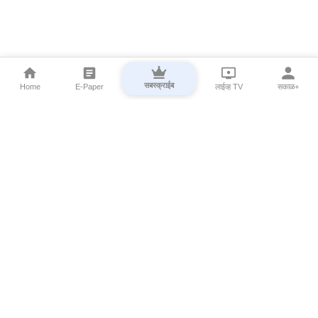
सबस्क्राईब
Home
E-Paper
लाईव्ह TV
सकाळ+
⌄
Marathi News
⌄
About Esakal
⌄
Digital Products