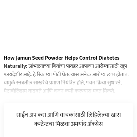
How Jamun Seed Powder Helps Control Diabetes
Naturally:
जांभळ्याच्या बियांचा पावडर आपल्या आरोग्यासाठी खूप
फायदेशीर आहे. हे रिकाम्या पोटी घेतल्यास अनेक आरोग्य लाभ होतात.
यामुळे रक्तातील साखरेचे प्रमाण नियंत्रित होते, पचन क्रिया सुधारते,
मेटाबोलिझम वाढवते आणि वजन कमी करण्यास मदत मिळते.
साईन अप करा आणि वाचकांसाठी लिहिलेल्या खास
कन्टेन्टचा मिळवा अमर्याद ॲक्सेस