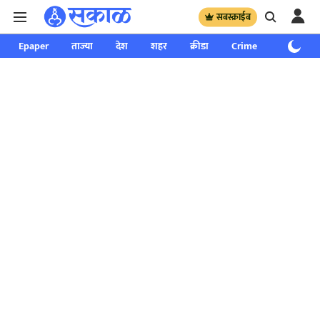
सबस्क्राईब
Epaper
ताज्या
देश
शहर
क्रीडा
Crime
साप्ताहिक