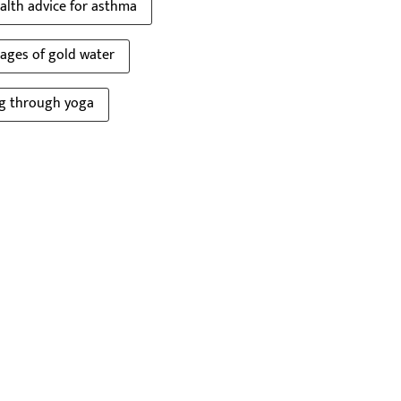
alth advice for asthma
ages of gold water
ng through yoga