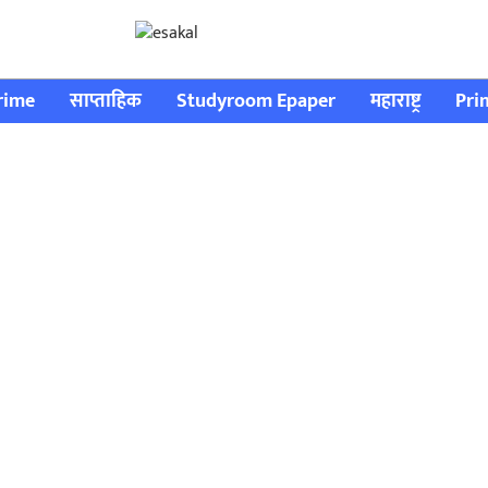
rime
साप्ताहिक
Studyroom Epaper
महाराष्ट्र
Pri