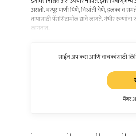
डेंगीवर निश्चित असे उपचार नाहीत. इतर विषाणूजन्य
असतो. भरपूर पाणी पिणे, विश्रांती घेणे, हलका व सम
तापासाठी पॅरासिटामाॅल द्यावे लागते. गंभीर रुग्णांन
लागतात.
साईन अप करा आणि वाचकांसाठी लिहिल
मेंबर 