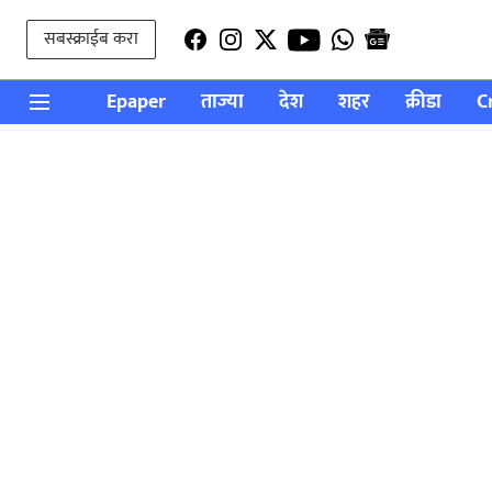
सबस्क्राईब करा
Epaper
ताज्या
देश
शहर
क्रीडा
C