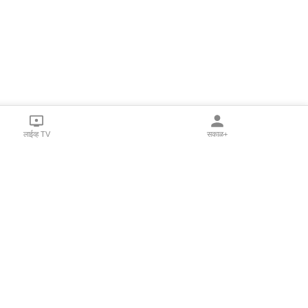
लाईव्ह TV
सकाळ+