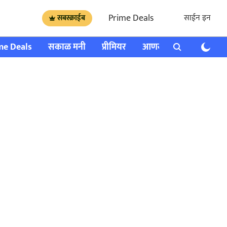
Prime Deals
साईन इन
सबस्क्राईब
me Deals
सकाळ मनी
प्रीमियर
आणखी
राशी भविष्य