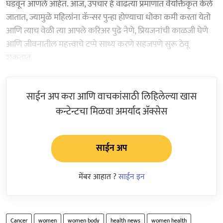
घडवून आणले आहेत. आज, उपचार हे वाढत्या प्रमाणात वैयक्तिकृत केले
जातात, ज्यामुळे महिलांना कॅन्सर पुन्हा होण्‍याचा धोका कमी करता येतो
आणि त्याच वेळी त्या आपले करिअर पुढे नेणे, प्रियजनांची काळजी घेणे
आणि जीवनातील महत्त्वाचे टप्पे साध्य करणे सहजपणे सुरू ठेवू
शकतात.
साईन अप करा आणि वाचकांसाठी लिहिलेल्या खास
कन्टेन्टचा मिळवा अमर्याद ॲक्सेस
साईन अप
मेंबर आहात ?
साईन इन
Cancer
women
women body
health news
women health