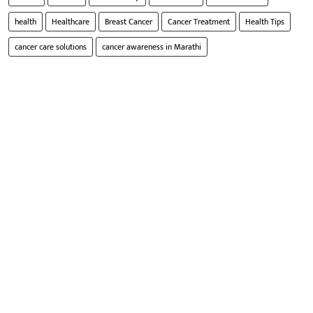
health
Healthcare
Breast Cancer
Cancer Treatment
Health Tips
cancer care solutions
cancer awareness in Marathi