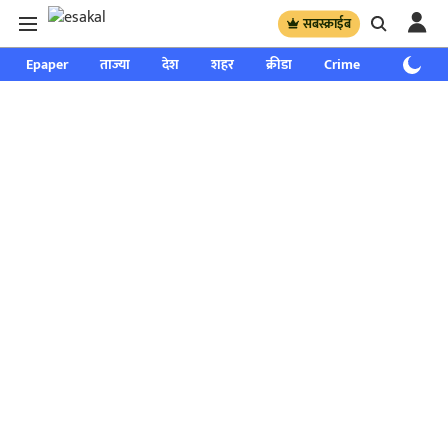
सबस्क्राईब
Epaper
ताज्या
देश
शहर
क्रीडा
Crime
साप्ताहिक