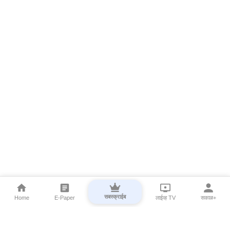
सबस्क्राईब
Home
E-Paper
लाईव्ह TV
सकाळ+