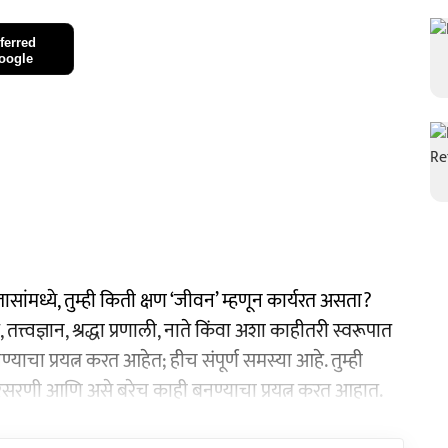
ferred
oogle
तासांमध्ये, तुम्ही किती क्षण ‘जीवन’ म्हणून कार्यरत असता?
्त्वज्ञान, श्रद्धा प्रणाली, नाते किंवा अशा काहीतरी स्वरूपात
चा प्रयत्न करत आहेत; हीच संपूर्ण समस्या आहे. तुम्ही
 विचारसरणी आणि असे बरेच काही बनण्याचा प्रयत्न करत आहात.