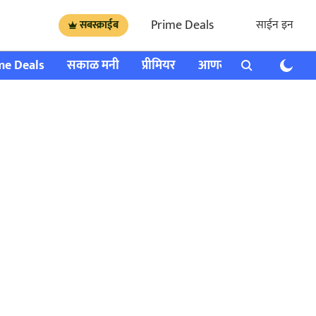
Prime Deals
साईन इन
सबस्क्राईब
me Deals
सकाळ मनी
प्रीमियर
आणखी
राशी भविष्य