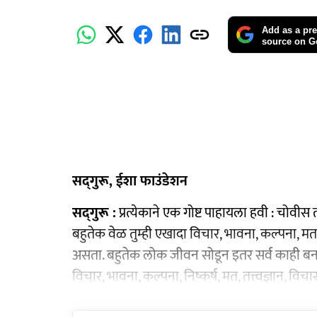
Add as a pre
source on G
सद्‍गुरू, ईशा फाउंडेशन
सद्‌गुरू :
प्रत्येकाने एक गोष्ट पाहायला हवी : चोवीस 
बहुतेक वेळ तुम्ही एखादा विचार, भावना, कल्पना, मत, तत
असता. बहुतेक लोक जीवन सोडून इतर सर्व काही बनण्या
विचार, भावना, कल्पना, निष्कर्ष, मत, तत्त्वज्ञान,