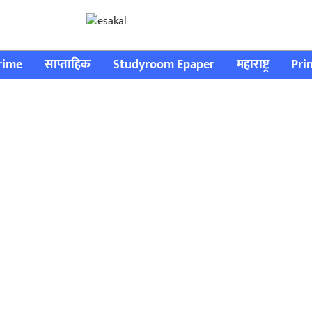
rime
साप्ताहिक
Studyroom Epaper
महाराष्ट्र
Pri