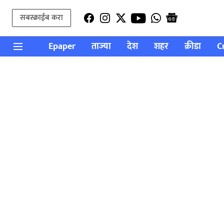
सबस्क्राईब करा
Epaper
ताज्या
देश
शहर
क्रीडा
C