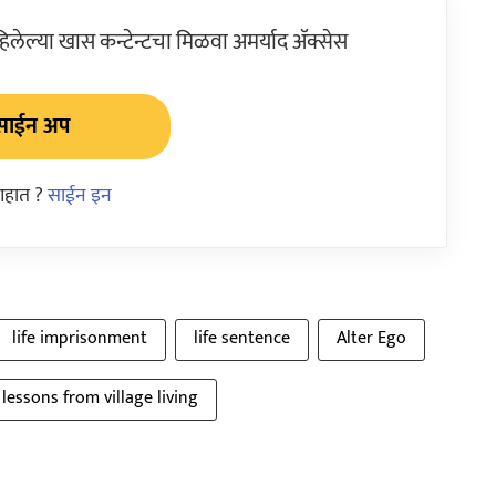
ेल्या खास कन्टेन्टचा मिळवा अमर्याद ॲक्सेस
साईन अप
आहात ?
साईन इन
life imprisonment
life sentence
Alter Ego
e lessons from village living