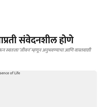
ाप्रती संवेदनशील होणे
जाऊन स्वतःला ‘जीवन’ म्हणून अनुभवण्याचा आणि वास्तवाशी