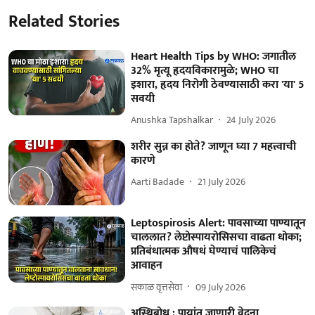
Related Stories
Heart Health Tips by WHO: जगातील
32% मृत्यू हृदयविकारामुळे; WHO चा
इशारा, हृदय निरोगी ठेवण्यासाठी करा 'या' 5
सवयी
Anushka Tapshalkar
24 July 2026
शरीर सुन्न का होते? जाणून घ्या 7 महत्त्वाची
कारणे
Aarti Badade
21 July 2026
Leptospirosis Alert: पावसाच्या पाण्यातून
चाललात? लेप्टोस्पायरोसिसचा वाढता धोका;
प्रतिबंधात्मक औषधं घेण्याचं पालिकेचं
आवाहन
सकाळ वृत्तसेवा
09 July 2026
अस्थिबोध : पायांत जाणारी वेदना