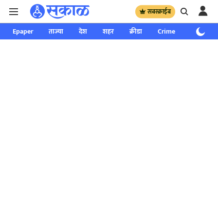
सबस्क्राईब
Epaper
ताज्या
देश
शहर
क्रीडा
Crime
साप्ताहिक