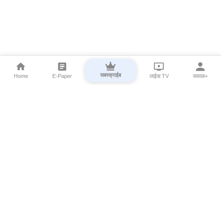
सबस्क्राईब
Home
E-Paper
लाईव्ह TV
सकाळ+
⌄
Marathi News
⌄
About Esakal