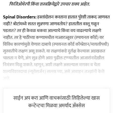
फिजिओथेरपी किंवा शस्त्रक्रियेद्वारे उपचार शक्य आहेत.
Spinal Disorders:
हस्तांदोलन करताना हातात पुरेशी ताकद जाणवत
नाही? बोटांमध्ये सतत सुन्नपणा जाणवतोय? हातातील वस्तू गळून
पडतात? तर ही केवळ थकवा आल्‍याचे किंवा वय वाढल्‍याचे लक्षणे
नाहीत. तर हे पाठीच्या कण्यामधील मज्जारज्जूवर (स्‍पायनल कॉर्ड) वर
विविध कारणांमुळे येणारा दाबाचे (स्‍पायनल कॉर्ड कॉम्प्रेशन/मायलॉपथी)
सुरवातीचे लक्षण असू शकते. या लक्षणांकडे दुर्लक्ष केल्यास अडखळत
चालता न येणे, अंग सुन्न होणे अशा पुढील टप्‍प्‍यातील आजारांनादेखील
निमंत्रण मिळू शकते. म्‍हणून, अशी लक्षणे असल्‍यास मणका व चेता
शल्‍यविशारदाचा (न्यूरोसर्जन) सल्‍ला घ्या, असे आवाहन तज्‍ज्ञांनी केले
आहे.
साईन अप करा आणि वाचकांसाठी लिहिलेल्या खास
कन्टेन्टचा मिळवा अमर्याद ॲक्सेस