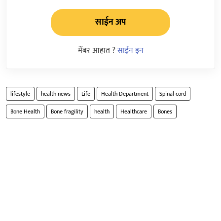
साईन अप
मेंबर आहात ?
साईन इन
lifestyle
health news
Life
Health Department
Spinal cord
Bone Health
Bone fragility
health
Healthcare
Bones