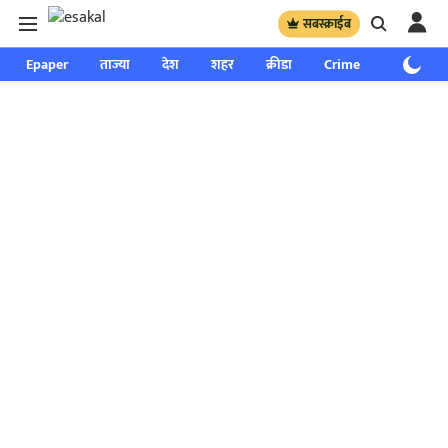
सबस्क्राईब
Epaper
ताज्या
देश
शहर
क्रीडा
Crime
साप्ताहिक