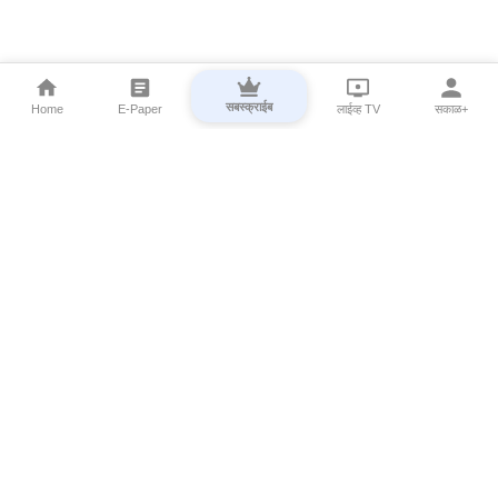
सबस्क्राईब
Home
E-Paper
लाईव्ह TV
सकाळ+
⌄
Marathi News
⌄
About Esakal
⌄
Digital Products
⌄
Sakal Programs