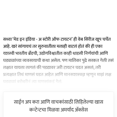
सध्या ‘मेड इन इंडिया - अ स्टोरी ऑफ टायटन’ ही वेब सिरीज खूप चर्चेत
आहे. खरं सांगायचं तर सुरुवातीला मलाही वाटलं होतं की ही एका
यशस्वी भारतीय ब्रँडची, उद्योगविश्वातील काही धाडसी निर्णयांची आणि
घड्याळांच्या व्यवसायाची कथा असेल. पण मालिका पुढे सरकत गेली तसं
लक्षात यायला लागलं की पडद्यावर जरी टायटन घडत असलं, तरी
प्रत्यक्षात तिथं माणसं घडत आहेत आणि मानसशास्त्रज्ञ म्हणून माझं लक्ष
घड्याळां बरोबरीनं त्या माणसांकडं गेलं.
साईन अप करा आणि वाचकांसाठी लिहिलेल्या खास
कन्टेन्टचा मिळवा अमर्याद ॲक्सेस