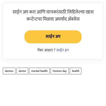
साईन अप करा आणि वाचकांसाठी लिहिलेल्या खास
कन्टेन्टचा मिळवा अमर्याद ॲक्सेस
साईन अप
मेंबर आहात ?
साईन इन
doctors
doctor
mental health
Doctors day
health