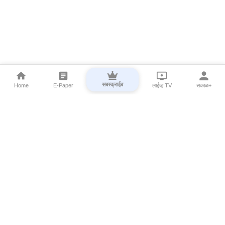
सबस्क्राईब
Home
E-Paper
लाईव्ह TV
सकाळ+
⌄
Marathi News
⌄
About Esakal