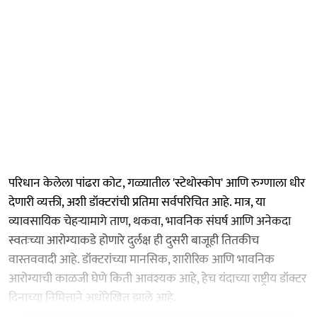
परिधान केलेला पांढरा कोट, गळ्यातील 'स्टेथोस्कोप' आणि रुग्णाला धीर
देणारी व्यक्ती, अशी डॉक्टरांची प्रतिमा सर्वपरिचित आहे. मात्र, या
व्यावसायिक चेहऱ्यामागे ताण, थकवा, भावनिक संघर्ष आणि अनेकदा
स्वतःच्या आरोग्याकडे होणारे दुर्लक्ष ही दुसरी बाजूही तितकीच
वास्तववादी आहे. डॉक्टरांच्या मानसिक, शारीरिक आणि भावनिक
आरोग्याची काळजी घेणे किती आवश्यक आहे, हेच यंदाच्या राष्ट्रीय डॉक्टर
दिनाच्या निमित्ताने अधोरेखित झाले आहे.