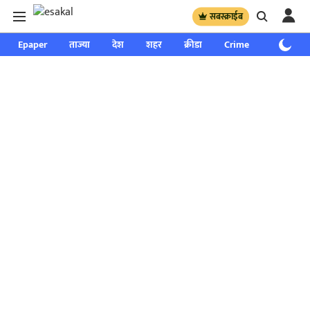
सबस्क्राईब
Epaper
ताज्या
देश
शहर
क्रीडा
Crime
साप्ताहिक