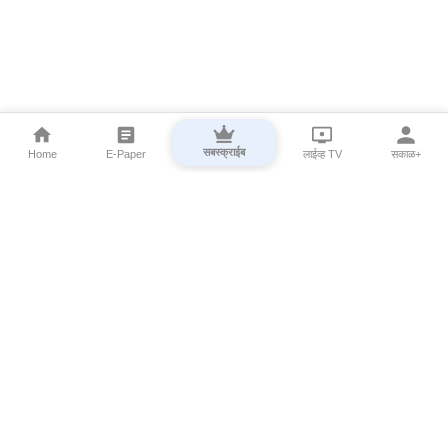
सबस्क्राईब
Home
E-Paper
लाईव्ह TV
सकाळ+
⌄
Marathi News
⌄
About Esakal