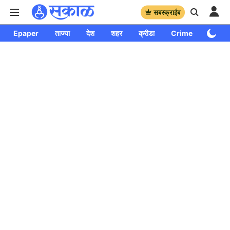
सबस्क्राईब
Epaper
ताज्या
देश
शहर
क्रीडा
Crime
साप्ताहि