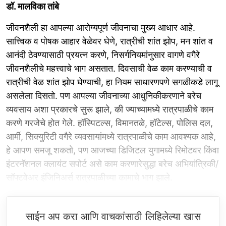
डॉ. मालविका तांबे
जीवनशैली हा आपल्या आरोग्यपूर्ण जीवनाचा मुख्य आधार आहे.
सात्त्विक व पोषक आहार वेळेवर घेणे, रात्रीची शांत झोप, मन शांत व
आनंदी ठेवण्यासाठी प्रयत्न करणे, निसर्गनियमांनुसार वागणे वगैरे
जीवनशैलीचे महत्त्वाचे भाग असतात. दिवसाची वेळ काम करण्याची व
रात्रीची वेळ शांत झोप घेण्याची, हा नियम साधारणपणे सगळीकडे लागू
असलेला दिसतो. पण आपल्या जीवनाच्या आधुनिकीकरणाने बरेच
व्यवसाय अशा प्रकारचे सुरू झाले, की ज्याच्यामध्ये रात्रपाळीचे काम
करणे गरजेचे होत गेले. हॉस्पिटल्स, विमानतळे, हॉटेल्स, पोलिस दल,
आर्मी, सिक्युरिटी वगैरे व्यवसायांमध्ये रात्रपाळीचे काम आवश्यक आहे,
हे आपण समजू शकतो, पण आजच्या डिजिटल युगामध्ये रिमोटवर किंवा
इंटरनॅशनल क्लायंट सपोर्ट असे काम करणारेसुद्धा बरेच अभियांत्रिकी/
सॉफ्टवेअर इंजिनिअर्स रात्रपाळीच्या कामाचे भाग झाले.
साईन अप करा आणि वाचकांसाठी लिहिलेल्या खास