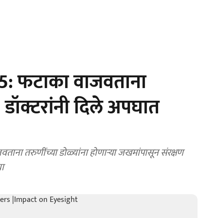
5: फटाका वाजवताना
; डॉक्टरांनी दिले अपघात
ना तरुणींच्या डोळ्यांना होणाऱ्या जखमांपासून संरक्षण
या