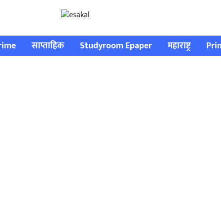
rime
साप्ताहिक
Studyroom Epaper
महाराष्ट्र
Pri