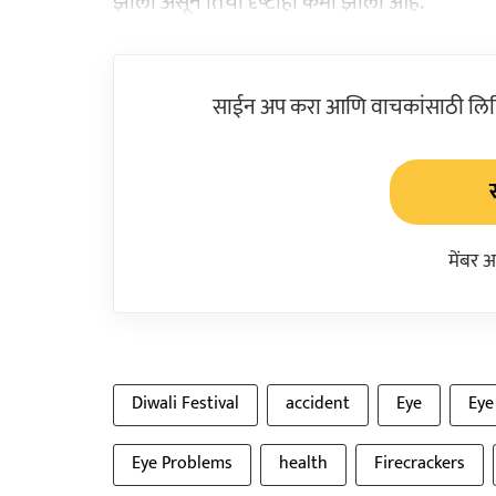
झाली असून तिची दृष्‍टीही कमी झाली आहे.
साईन अप करा आणि वाचकांसाठी लिहिल
मेंबर 
Diwali Festival
accident
Eye
Eye
Eye Problems
health
Firecrackers