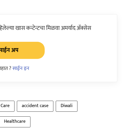
ेल्या खास कन्टेन्टचा मिळवा अमर्याद ॲक्सेस
साईन अप
आहात ?
साईन इन
 Care
accident case
Diwali
Healthcare