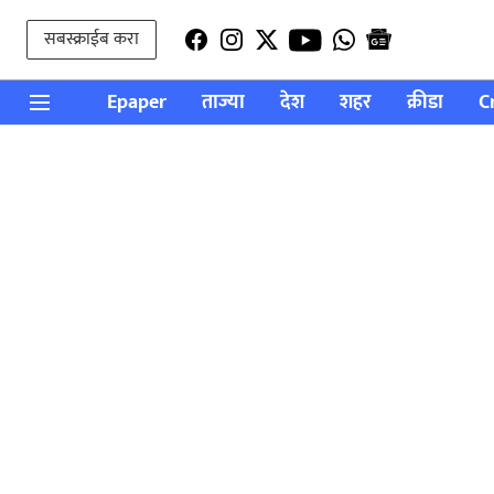
सबस्क्राईब करा
Epaper
ताज्या
देश
शहर
क्रीडा
C