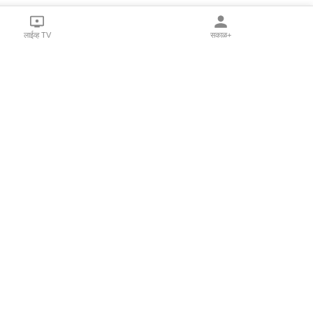
लाईव्ह TV
सकाळ+
l Programs
Print Products
Sakal Saptahik
hka
Family Doctor
 Crowdfunding
Sakal Publications
orm Pune India