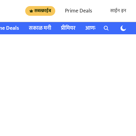
Prime Deals
साईन इन
सबस्क्राईब
me Deals
सकाळ मनी
प्रीमियर
आणखी
राशी भविष्य