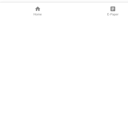
Home
E-Paper
Follow Us
Marathi News
Maharashtra N
Entertainment 
Sports News