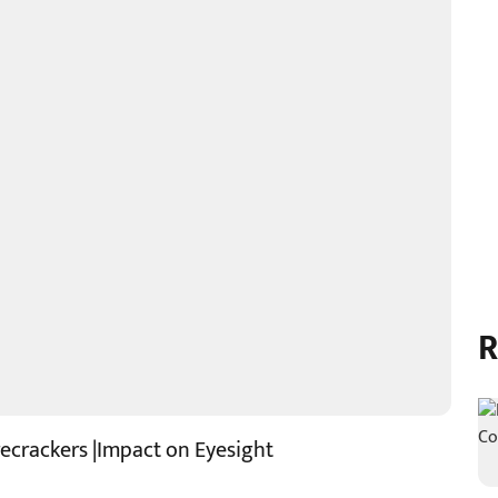
R
recrackers |Impact on Eyesight