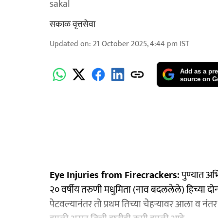
sakal
सकाळ वृत्तसेवा
Updated on
:
21 October 2025, 4:44 pm
IST
Add as a pre
source on G
Eye Injuries from Firecrackers:
पुण्‍यात अभ
२० वर्षीय तरुणी मधुमिता (नाव बदललेले) हिच्या दो
पेटवल्‍यानंतर तो प्रथम तिच्‍या चेहऱ्यावर आला व नंतर 