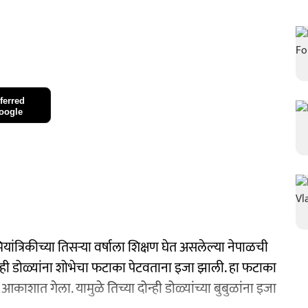
ferred
oogle
ियांत्रिकीच्‍या तिसऱ्या वर्षाला शिक्षण घेत असलेल्‍या नेपाळची
न्‍ही डोळ्यांना शोभेचा फटाका पेटवताना इजा झाली. हा फटाका
आकाशात गेला. यामुळे तिच्‍या दोन्‍ही डोळ्यांच्या बुबुळांना इजा