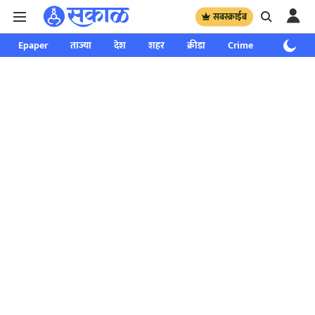
सबस्क्राईब
Epaper
ताज्या
देश
शहर
क्रीडा
Crime
साप्ताहिक