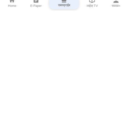
सबस्क्राईब
Home
E-Paper
लाईव्ह TV
सकाळ+
⌄
Marathi News
⌄
About Esakal
⌄
Digital Products
⌄
Sakal Programs
⌄
Print Products