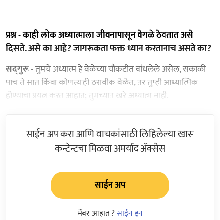
प्रश्न - काही लोक अध्यात्माला जीवनापासून वेगळे ठेवतात असे
दिसते. असे का आहे? जागरूकता फक्त ध्यान करतानाच असते का?
सद्‍गुरू -
तुमचे अध्यात्म हे वेळेच्या चौकटीत बांधलेले असेल, सकाळी
पाच ते सात किंवा कोणत्याही ठरावीक वेळेत, तर तुम्ही आध्यात्मिक
होण्याचा प्रयत्न करत आहात; तुमच्यात खरे अध्यात्म नाही.
साईन अप करा आणि वाचकांसाठी लिहिलेल्या खास
कन्टेन्टचा मिळवा अमर्याद ॲक्सेस
साईन अप
मेंबर आहात ?
साईन इन