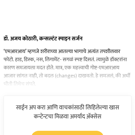
डॉ. अजय कोठारी, कन्सल्टंट स्पाइन सर्जन
‘एमआरआय’ म्हणजे शरीराच्या आतल्या भागाचे अत्यंत तपशीलवार
फोटो. हाड, डिस्क, नस, लिगामेंट- सगळं स्पष्ट दिसतं. त्यामुळे डॉक्टरांना
कारण समजायला मदत होते. मात्र, एक महत्त्वाची गोष्ट-एमआरआय
आजार सांगत नाही, तो बदल (changes) दाखवतो. हे समजलं, की अर्धी
भीती तिथेच संपते.
साईन अप करा आणि वाचकांसाठी लिहिलेल्या खास
कन्टेन्टचा मिळवा अमर्याद ॲक्सेस