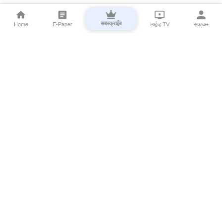
सबस्क्राईब
Home
E-Paper
लाईव्ह TV
सकाळ+
⌄
Marathi News
⌄
About Esakal
⌄
Digital Products
⌄
Sakal Programs