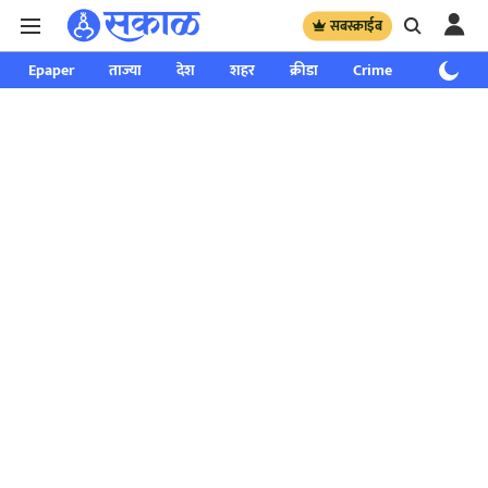
सबस्क्राईब
Epaper
ताज्या
देश
शहर
क्रीडा
Crime
साप्ताहिक