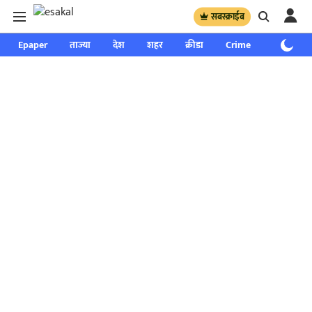
सबस्क्राईब
Epaper
ताज्या
देश
शहर
क्रीडा
Crime
साप्ताहिक