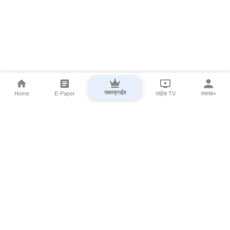
सबस्क्राईब
Home
E-Paper
लाईव्ह TV
सकाळ+
⌄
Marathi News
⌄
About Esakal