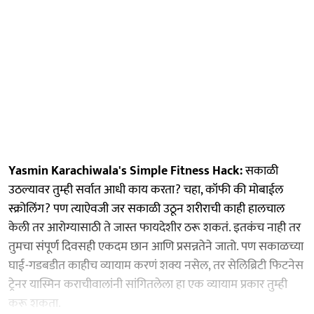
Yasmin Karachiwala's Simple Fitness Hack:
सकाळी
उठल्यावर तुम्ही सर्वात आधी काय करता? चहा, कॉफी की मोबाईल
स्क्रोलिंग? पण त्याऐवजी जर सकाळी उठून शरीराची काही हालचाल
केली तर आरोग्यासाठी ते जास्त फायदेशीर ठरू शकतं. इतकंच नाही तर
तुमचा संपूर्ण दिवसही एकदम छान आणि प्रसन्नतेने जातो. पण सकाळच्या
घाई-गडबडीत काहीच व्यायाम करणं शक्य नसेल, तर सेलिब्रिटी फिटनेस
ट्रेनर यास्मिन कराचीवालांनी सांगितलेला हा एक व्यायाम प्रकार तुम्ही
करू शकता.