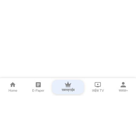
सबस्क्राईब
Home
E-Paper
लाईव्ह TV
सकाळ+