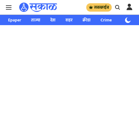
सबस्क्राईब
Epaper
ताज्या
देश
शहर
क्रीडा
Crime
साप्ताहिक