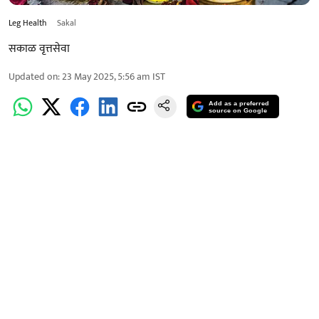
Leg Health
Sakal
सकाळ वृत्तसेवा
Updated on
:
23 May 2025, 5:56 am
IST
Add as a preferred
source on Google