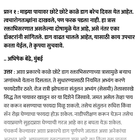
प्रश्‍न १ : माझ्या पायावर छोटे छोटे काळे डाग बरेच दिवस येत आहेत.
त्वचारोगतज्ज्ञांना दाखवले, पण फरक पडला नाही. हा त्रास
रक्ताभिसरणात असलेल्या दोषामुळे येत आहे, असे नंतर एका
डॉक्टरांनी सांगितले. डाग वाढत चालले आहेत, यासाठी काय उपचार
करता येईल, ते कृपया सुचवावे.
.. अभिषेक बेंद्रे, मुंबई
उत्तर
: अशा प्रकारचे काळे छोटे डाग रक्ताभिसरणाच्या त्रासामुळे बऱ्याच
जणांमध्ये येताना दिसतात. ते सुधारण्यासाठी नियमित अभ्यंग करणे
फायदेशीर ठरते. रोज रात्री झोपताना संतुलन अभ्यंग (सेसमी) तेलासारखे
सिद्ध तेल पायावर खालून वर या दिशेने जिरवावे. जमत असेल तेव्हा पाय
वर करून बसण्याचा फायदा मिळू शकतो. तसेच संतुलन रुधिरा किंवा
सॅन रोझ घेण्याचा फायदा होऊ शकेल. नाडीपरीक्षण करून घेऊन तसेच
वयाप्रमाणे सुहृदप्राश घेण्याची गरज आहे का ह बघता येऊ शकेल.
पंचकर्म केल्यावर अशा प्रकारचे डाग पूर्णपणे जातात असा अनेकांचा
अनुभव आहे. आपल्याला रक्तदाबाचा त्रास आहे का किंवा रक्त पातळ