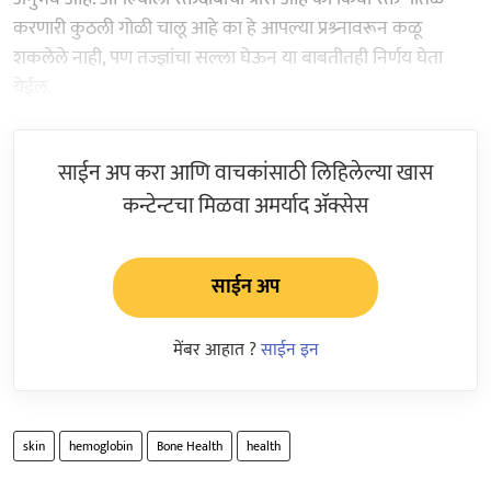
करणारी कुठली गोळी चालू आहे का हे आपल्या प्रश्र्नावरून कळू
शकलेले नाही, पण तज्ज्ञांचा सल्ला घेऊन या बाबतीतही निर्णय घेता
येईल.
साईन अप करा आणि वाचकांसाठी लिहिलेल्या खास
कन्टेन्टचा मिळवा अमर्याद ॲक्सेस
साईन अप
मेंबर आहात ?
साईन इन
skin
hemoglobin
Bone Health
health