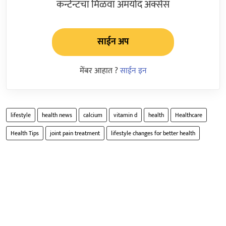
कन्टेन्टचा मिळवा अमर्याद ॲक्सेस
साईन अप
मेंबर आहात ?
साईन इन
lifestyle
health news
calcium
vitamin d
health
Healthcare
Health Tips
joint pain treatment
lifestyle changes for better health