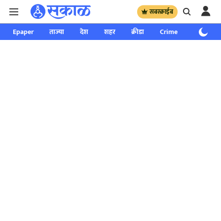
सबस्क्राईब
Epaper
ताज्या
देश
शहर
क्रीडा
Crime
साप्ताहिक