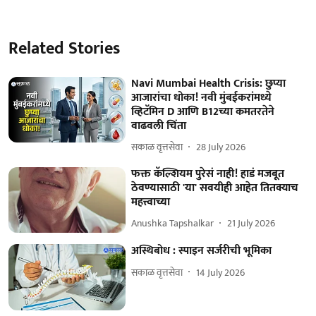
Related Stories
Navi Mumbai Health Crisis: छुप्या
आजारांचा धोका! नवी मुंबईकरांमध्ये
व्हिटॅमिन D आणि B12च्या कमतरतेने
वाढवली चिंता
सकाळ वृत्तसेवा
28 July 2026
फक्त कॅल्शियम पुरेसं नाही! हाडं मजबूत
ठेवण्यासाठी 'या' सवयीही आहेत तितक्याच
महत्त्वाच्या
Anushka Tapshalkar
21 July 2026
अस्थिबोध : स्पाइन सर्जरीची भूमिका
सकाळ वृत्तसेवा
14 July 2026