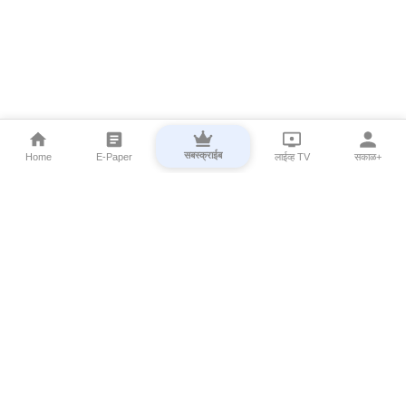
सबस्क्राईब
Home
E-Paper
लाईव्ह TV
सकाळ+
⌄
Marathi News
⌄
About Esakal