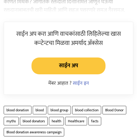
कोणतं मिथक? जागतिक रक्तदाता दिनानिमित्त जाणून घेऊया
रक्तदानाबाबतची खरी माहिती आणि सहज पसरणारे समज गैरसमज.
साईन अप करा आणि वाचकांसाठी लिहिलेल्या खास
कन्टेन्टचा मिळवा अमर्याद ॲक्सेस
साईन अप
मेंबर आहात ?
साईन इन
blood donation
blood
blood group
blood collection
Blood Donor
myths
blood donators
health
Healthcare
facts
Blood donation awareness campaign