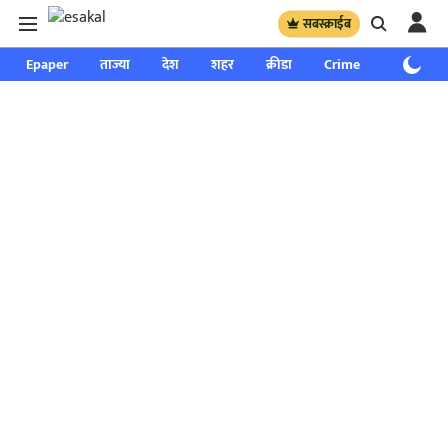
सबस्क्राईब
Epaper
ताज्या
देश
शहर
क्रीडा
Crime
साप्ताहिक