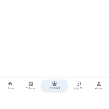
सबस्क्राईब
Home
E-Paper
लाईव्ह TV
सकाळ+