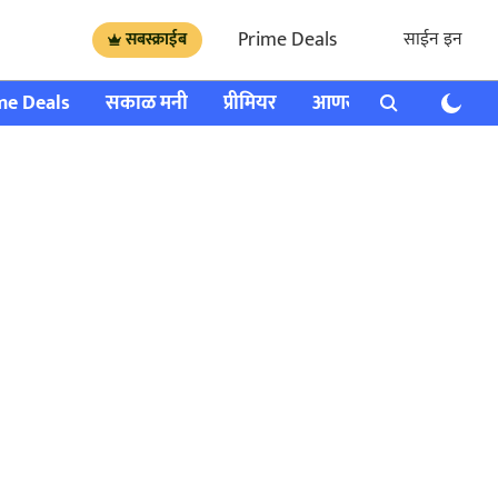
Prime Deals
साईन इन
सबस्क्राईब
me Deals
सकाळ मनी
प्रीमियर
आणखी
राशी भविष्य