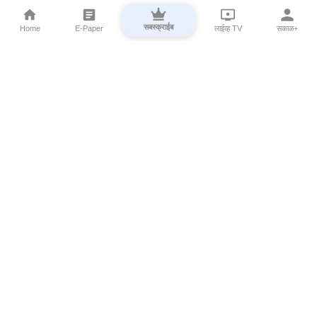
सबस्क्राईब
Home
E-Paper
लाईव्ह TV
सकाळ+
⌄
Marathi News
⌄
About Esakal
⌄
Digital Products
⌄
Sakal Programs
⌄
Print Products