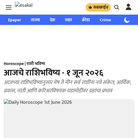
सबस्क्राईब
Epaper
ताज्या
देश
शहर
क्रीडा
Crime
साप्ताहिक
Horoscope | राशी भविष्य
आजचे राशिभविष्य - १ जून २०२६
आजच्या राशिभविष्यानुसार मेष ते मीन सर्व राशींना नवे संकेत; आर्थिक,
प्रवास, नाती आणि करिअरविषयक घडामोडींवर ग्रहांचा प्रभाव