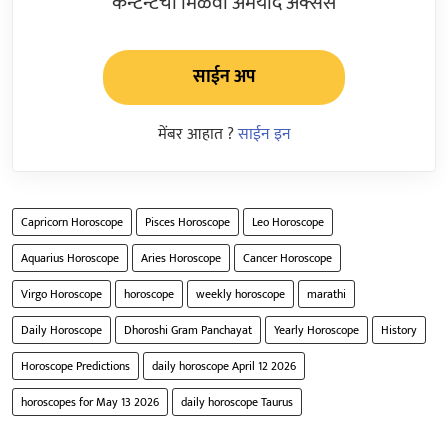
कन्टेन्टचा मिळवा अमर्याद ॲक्सेस
साईन अप
मेंबर आहात ?
साईन इन
Capricorn Horoscope
Pisces Horoscope
Leo Horoscope
Aquarius Horoscope
Aries Horoscope
Cancer Horoscope
Virgo Horoscope
horoscope
weekly horoscope
marathi
Daily Horoscope
Dhoroshi Gram Panchayat
Yearly Horoscope
History
Horoscope Predictions
daily horoscope April 12 2026
horoscopes for May 13 2026
daily horoscope Taurus