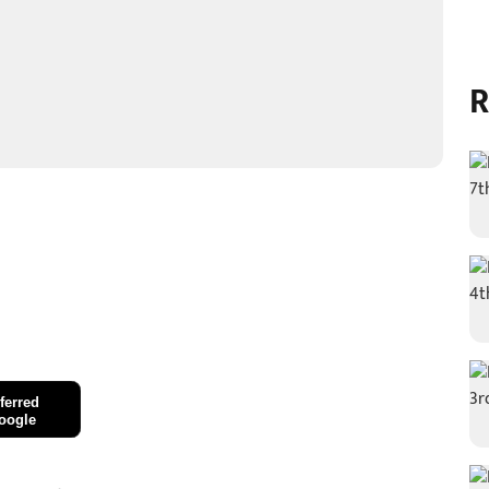
R
ferred
oogle