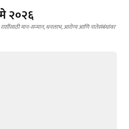
 मे २०२६
 राशींसाठी मान-सन्मान, धनलाभ, आरोग्य आणि नातेसंबंधांवर