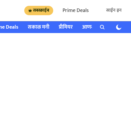
Prime Deals
साईन इन
सबस्क्राईब
me Deals
सकाळ मनी
प्रीमियर
आणखी
राशी भविष्य