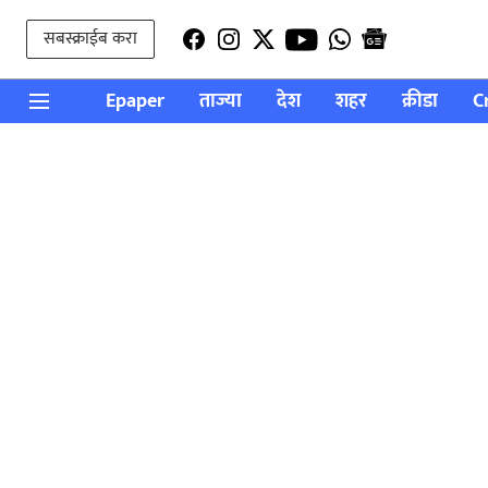
सबस्क्राईब करा
Epaper
ताज्या
देश
शहर
क्रीडा
C