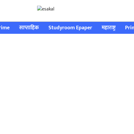
rime
साप्ताहिक
Studyroom Epaper
महाराष्ट्र
Pri