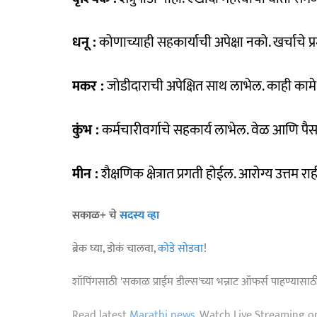
धनू :
कोणाच्याही सहकार्याची अपेक्षा नको. खर्चाचे प
मकर :
जोडीदाराची अपेक्षित साथ लाभेल. काही कामे
कुंभ :
कर्मचारीवर्गाचे सहकार्य लाभेल. वेळ आणि पैस
मीन :
शैक्षणिक क्षेत्रात प्रगती होईल. आरोग्य उत्तम रा
सकाळ+ चे
सदस्य व्हा
ब्रेक घ्या, डोकं चालवा,
कोडे सोडवा
!
शॉपिंगसाठी 'सकाळ प्राईम डील्स'च्या भन्नाट ऑफर्स पाहण्यासा
Read latest
Marathi news
, Watch Live Streaming o