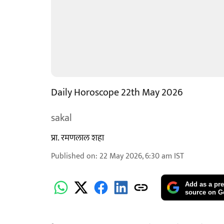
Daily Horoscope 22th May 2026
sakal
प्रा. रमणलाल शहा
Published on
:
22 May 2026, 6:30 am
IST
Add as a pre
source on G