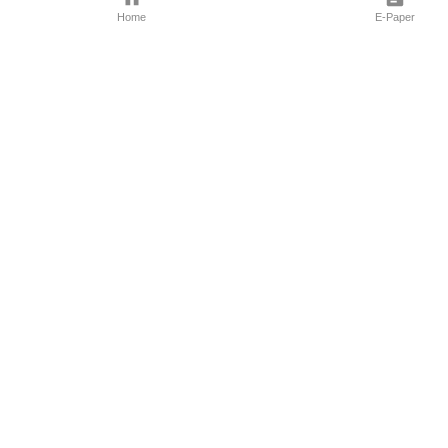
Home
E-Paper
Follow Us
Marathi News
Maharashtra N
Entertainment 
Sports News
Mumbai News