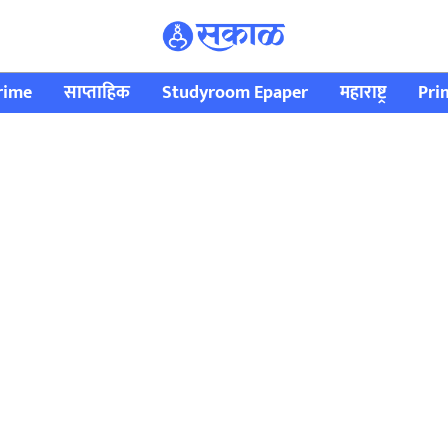
rime
साप्ताहिक
Studyroom Epaper
महाराष्ट्र
Pri