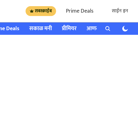
Prime Deals
साईन इन
सबस्क्राईब
me Deals
सकाळ मनी
प्रीमियर
आणखी
राशी भविष्य