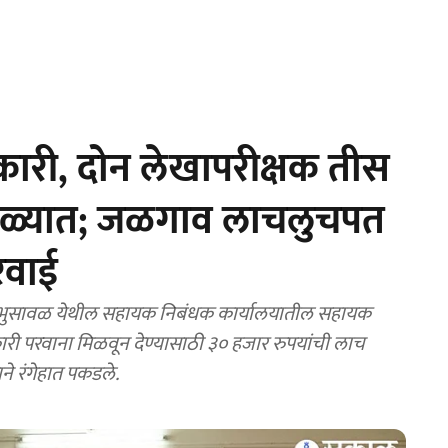
री, दोन लेखापरीक्षक तीस
जाळ्यात; जळगाव लाचलुचपत
रवाई
: भुसावळ येथील सहायक निबंधक कार्यालयातील सहायक
ी परवाना मिळवून देण्यासाठी ३० हजार रुपयांची लाच
े रंगेहात पकडले.