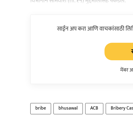
विभागाने सोमवारी (ता. १५) मुद्देमालासह पकडले.
साईन अप करा आणि वाचकांसाठी लिहिल
मेंबर 
bribe
bhusawal
ACB
Bribery Ca