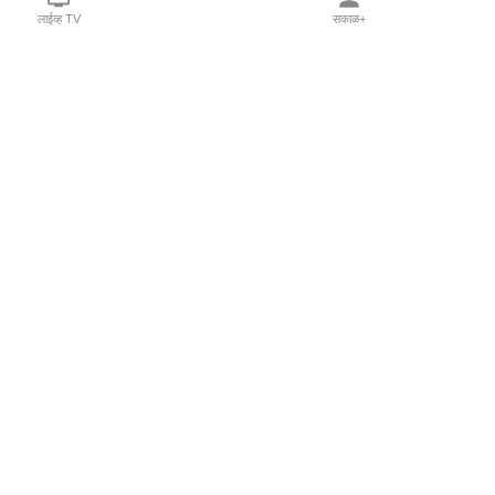
लाईव्ह TV
सकाळ+
l Programs
Print Products
Sakal Saptahik
hka
Family Doctor
 Crowdfunding
Sakal Publications
orm Pune India