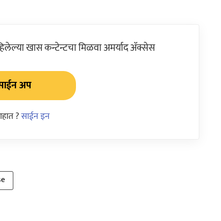
ेल्या खास कन्टेन्टचा मिळवा अमर्याद ॲक्सेस
साईन अप
आहात ?
साईन इन
se