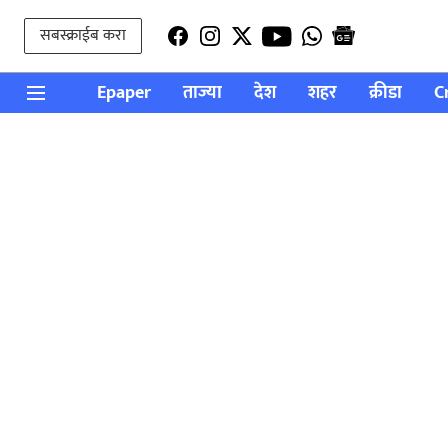
सबस्क्राईब करा
Epaper
ताज्या
देश
शहर
क्रीडा
C