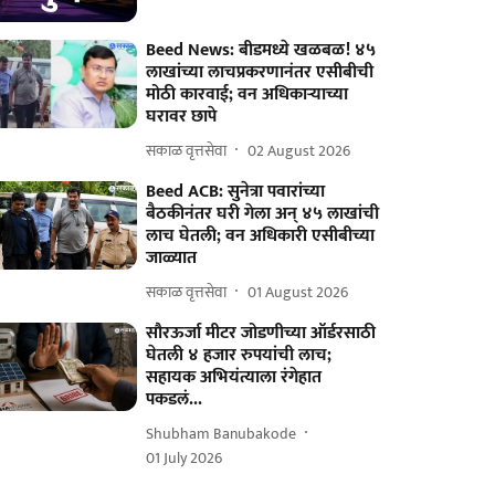
Beed News: बीडमध्ये खळबळ! ४५
लाखांच्या लाचप्रकरणानंतर एसीबीची
मोठी कारवाई; वन अधिकाऱ्याच्या
घरावर छापे
सकाळ वृत्तसेवा
02 August 2026
Beed ACB: सुनेत्रा पवारांच्या
बैठकीनंतर घरी गेला अन् ४५ लाखांची
लाच घेतली; वन अधिकारी एसीबीच्या
जाळ्यात
सकाळ वृत्तसेवा
01 August 2026
सौरऊर्जा मीटर जोडणीच्या ऑर्डरसाठी
घेतली ४ हजार रुपयांची लाच;
सहायक अभियंत्याला रंगेहात
पकडलं...
Shubham Banubakode
01 July 2026