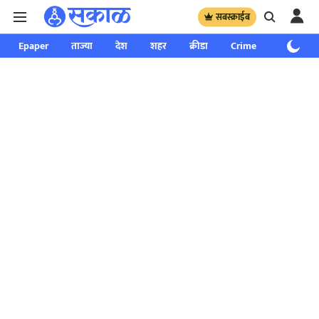
सबस्क्राईब
Epaper
ताज्या
देश
शहर
क्रीडा
Crime
साप्ताहिक