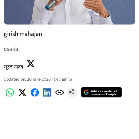
girish mahajan
esakal
सूरज यादव
Updated on
:
20 June 2026, 11:47 am
IST
Add as a preferred
source on Google