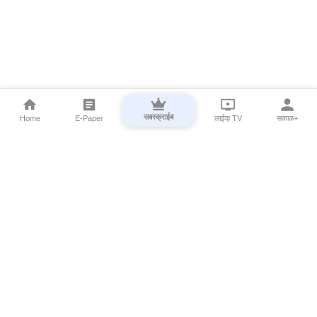
सबस्क्राईब
Home
E-Paper
लाईव्ह TV
सकाळ+
⌄
Marathi News
⌄
About Esakal