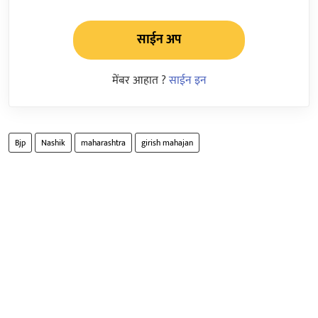
साईन अप
मेंबर आहात ?
साईन इन
Bjp
Nashik
maharashtra
girish mahajan