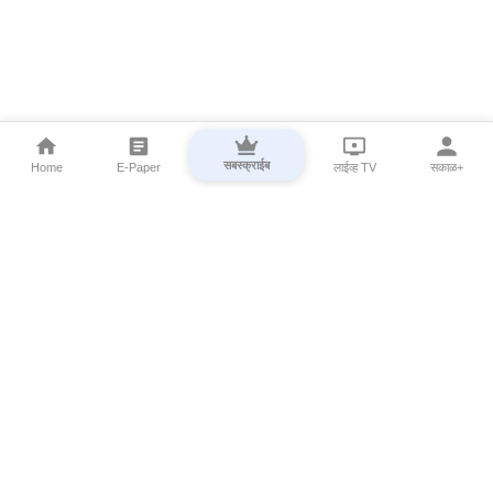
सबस्क्राईब
Home
E-Paper
लाईव्ह TV
सकाळ+
⌄
Marathi News
⌄
About Esakal