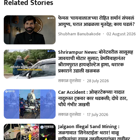
Related Stories
फेमस 'चायवालाज'च्या रोहित शर्मानं संपवलं
आयुष्य, घरात आढळला मृतदेह; काय घडलं?
Shubham Banubakode
02 August 2026
Shrirampur News: बोनेटवरील सासूसह
जावयाची मोटार सुसाट; प्रेमविवाहानंतर
श्रीरामपुरात हायव्होल्टेज ड्रामा, थरारक
प्रकाराने उडाली खळबळ
सकाळ वृत्तसेवा
28 July 2026
Car Accident : ओव्हरटेकच्या नादात
नादुरुस्त ट्रकवर कार धडकली; दोघे ठार,
चौघे गंभीर जखमी
सकाळ वृत्तसेवा
17 July 2026
Jalgaon Illegal Sand Mining :
जळगावात 'सिनेस्टाईल' थरार! वाळू
माफियांचा नायब तहसीलदारांच्या गाडीवर