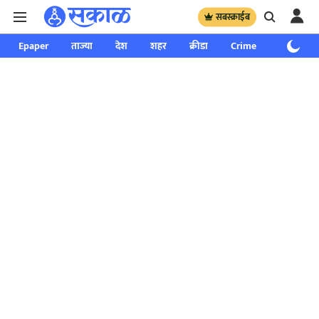
सबस्क्राईब
Epaper
ताज्या
देश
शहर
क्रीडा
Crime
साप्ताहिक