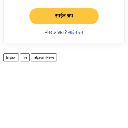
साईन अप
मेंबर आहात ?
साईन इन
Jalgaon
fire
Jalgaoan News