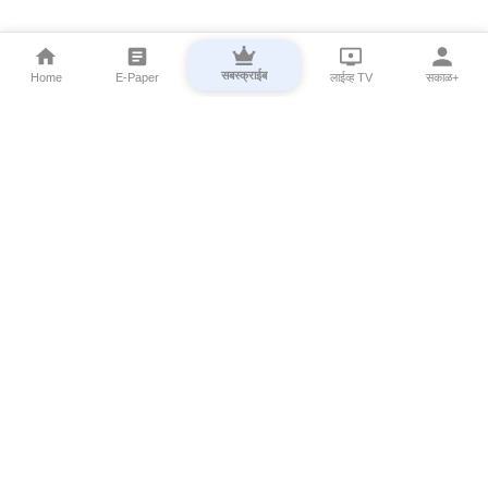
सबस्क्राईब
Home
E-Paper
लाईव्ह TV
सकाळ+
⌄
Marathi News
⌄
About Esakal
⌄
Digital Products
⌄
Sakal Programs