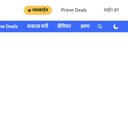
Prime Deals
साईन इन
सबस्क्राईब
me Deals
सकाळ मनी
प्रीमियर
आणखी
राशी भविष्य