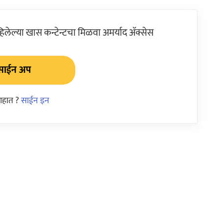
ेल्या खास कन्टेन्टचा मिळवा अमर्याद ॲक्सेस
साईन अप
आहात ?
साईन इन