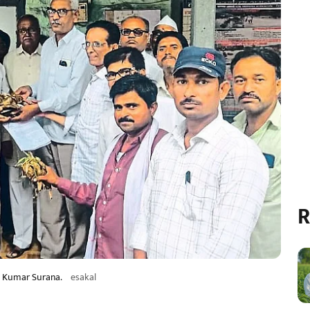
R
h Kumar Surana.
esakal