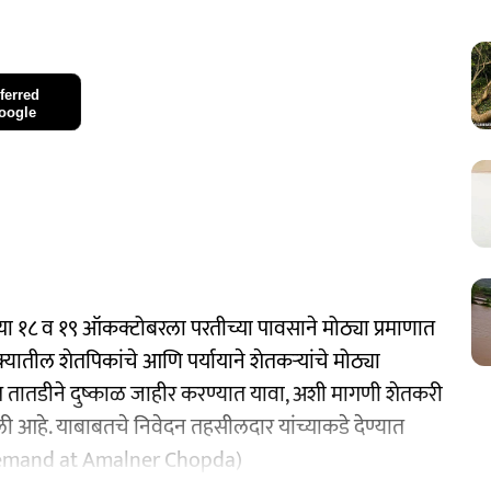
ferred
oogle
या १८ व १९ ऑकक्टोबरला परतीच्या पावसाने मोठ्या प्रमाणात
्यातील शेतपिकांचे आणि पर्यायाने शेतकऱ्यांचे मोठ्या
ात तातडीने दुष्काळ जाहीर करण्यात यावा, अशी मागणी शेतकरी
ली आहे. याबाबतचे निवेदन तहसीलदार यांच्याकडे देण्यात
Demand at Amalner Chopda)