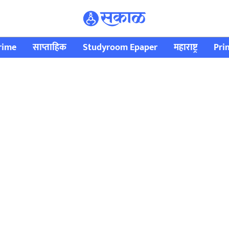
rime
साप्ताहिक
Studyroom Epaper
महाराष्ट्र
Pri