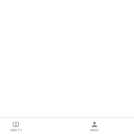
लाईव्ह TV
सकाळ+