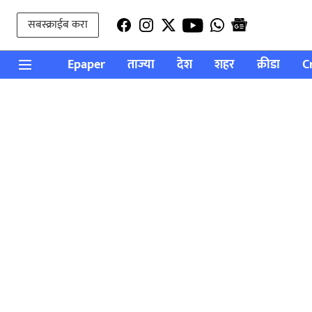
सबस्क्राईब करा
Epaper
ताज्या
देश
शहर
क्रीडा
C