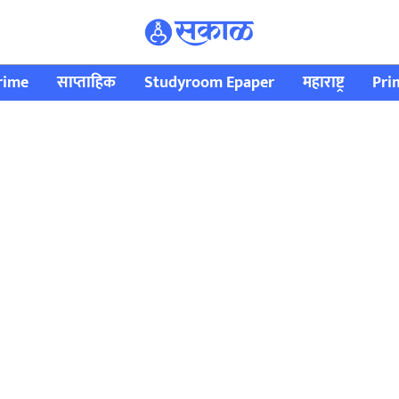
rime
साप्ताहिक
Studyroom Epaper
महाराष्ट्र
Pri