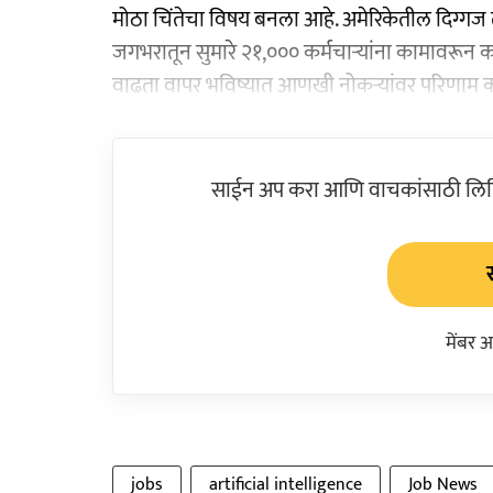
मोठा चिंतेचा विषय बनला आहे. अमेरिकेतील दिग्गज तं
जगभरातून सुमारे २१,००० कर्मचाऱ्यांना कामावरून क
वाढता वापर भविष्यात आणखी नोकऱ्यांवर परिणाम 
साईन अप करा आणि वाचकांसाठी लिहिल
मेंबर 
jobs
artificial intelligence
Job News