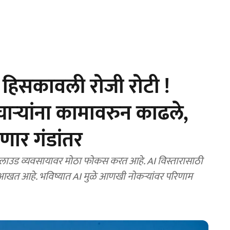
 हिसकावली रोजी रोटी !
ाऱ्यांना कामावरुन काढले,
ेणार गंडांतर
उड व्यवसायावर मोठा फोकस करत आहे. AI विस्तारासाठी
 आखत आहे. भविष्यात AI मुळे आणखी नोकऱ्यांवर परिणाम