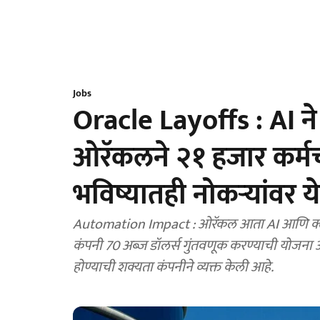
Jobs
Oracle Layoffs : AI ने
ओरॅकलने २१ हजार कर्मच
भविष्यातही नोकऱ्यांवर य
Automation Impact : ओरॅकल आता AI आणि क्ला
कंपनी 70 अब्ज डॉलर्स गुंतवणूक करण्याची योजना
होण्याची शक्यता कंपनीने व्यक्त केली आहे.