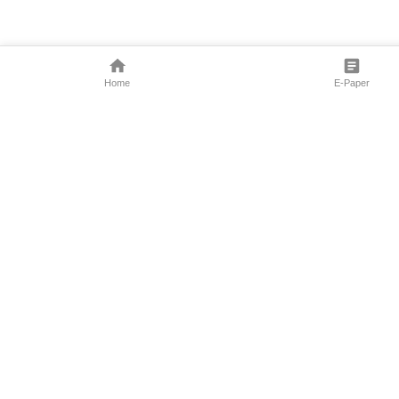
Home
E-Paper
Follow Us
Marathi News
Maharashtra N