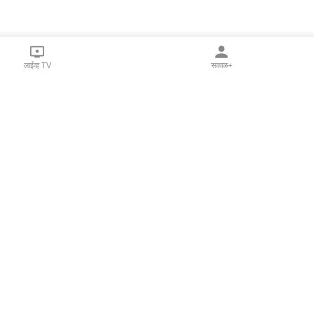
लाईव्ह TV
सकाळ+
l Programs
Print Products
Sakal Saptahik