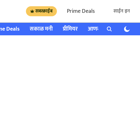
Prime Deals
साईन इन
सबस्क्राईब
me Deals
सकाळ मनी
प्रीमियर
आणखी
राशी भविष्य