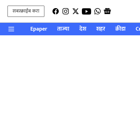
सबस्क्राईब करा
Epaper
ताज्या
देश
शहर
क्रीडा
C