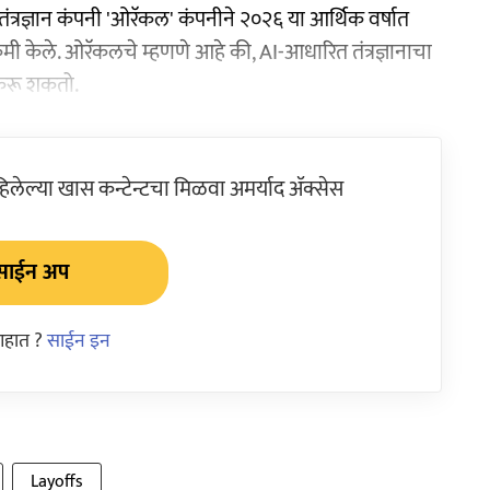
त्रज्ञान कंपनी 'ओरॅकल' कंपनीने २०२६ या आर्थिक वर्षात
मी केले. ओरॅकलचे म्हणणे आहे की, AI-आधारित तंत्रज्ञानाचा
करू शकतो.
ेल्या खास कन्टेन्टचा मिळवा अमर्याद ॲक्सेस
साईन अप
आहात ?
साईन इन
Layoffs