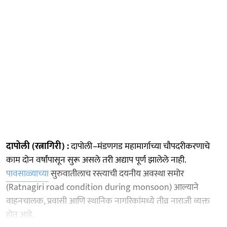
दापोली (रत्नागिरी) :
दापोली–मंडणगड महामार्गाच्या चौपदरीकरणाचे
काम दोन वर्षांपासून सुरू असले तरी अद्याप पूर्ण झालेले नाही.
पावसाळ्याच्या
सुरुवातीलाच रस्त्याची दयनीय अवस्था समोर
(Ratnagiri road condition during monsoon) आल्याने
वाहनचालक, प्रवासी आणि स्थानिक नागरिकांमध्ये तीव्र नाराजी व्यक्त
होत आहे.