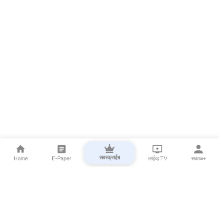
सबस्क्राईब
Home
E-Paper
लाईव्ह TV
सकाळ+