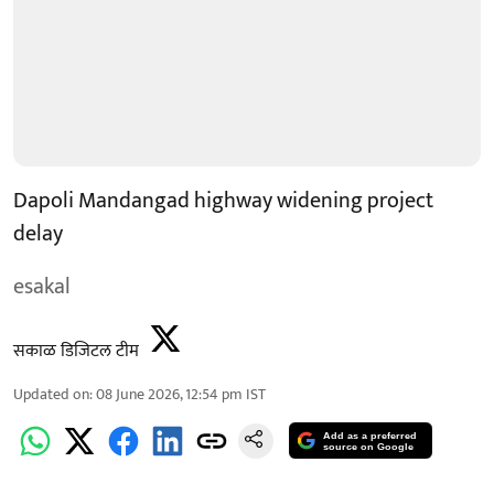
Dapoli Mandangad highway widening project
delay
esakal
सकाळ डिजिटल टीम
Updated on
:
08 June 2026, 12:54 pm
IST
Add as a preferred
source on Google