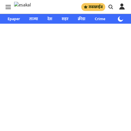
सबस्क्राईब
Epaper
ताज्या
देश
शहर
क्रीडा
Crime
साप्ताहिक