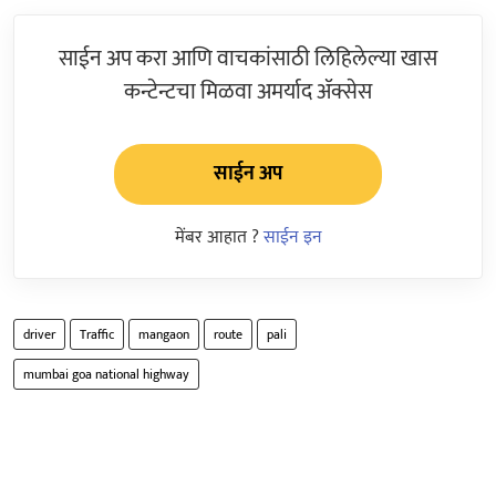
साईन अप करा आणि वाचकांसाठी लिहिलेल्या खास
कन्टेन्टचा मिळवा अमर्याद ॲक्सेस
साईन अप
मेंबर आहात ?
साईन इन
driver
Traffic
mangaon
route
pali
mumbai goa national highway