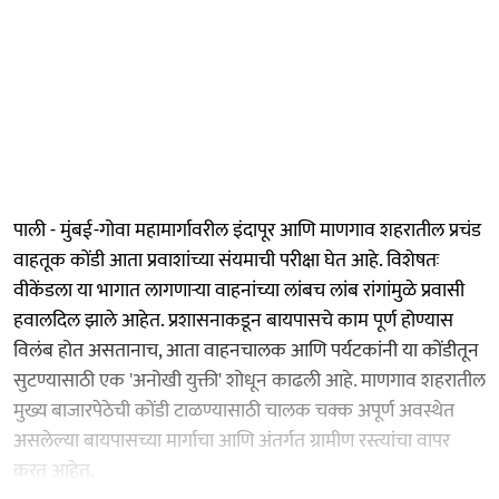
पाली - मुंबई-गोवा महामार्गावरील इंदापूर आणि माणगाव शहरातील प्रचंड
वाहतूक कोंडी आता प्रवाशांच्या संयमाची परीक्षा घेत आहे. विशेषतः
वीकेंडला या भागात लागणाऱ्या वाहनांच्या लांबच लांब रांगांमुळे प्रवासी
हवालदिल झाले आहेत. प्रशासनाकडून बायपासचे काम पूर्ण होण्यास
विलंब होत असतानाच, आता वाहनचालक आणि पर्यटकांनी या कोंडीतून
सुटण्यासाठी एक 'अनोखी युक्ती' शोधून काढली आहे. माणगाव शहरातील
मुख्य बाजारपेठेची कोंडी टाळण्यासाठी चालक चक्क अपूर्ण अवस्थेत
असलेल्या बायपासच्या मार्गाचा आणि अंतर्गत ग्रामीण रस्त्यांचा वापर
करत आहेत.