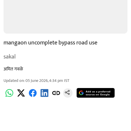
mangaon uncomplete bypass road use
sakal
अमित गवळे
Updated on
:
05 June 2026, 4:34 pm
IST
Add as a preferred
source on Google