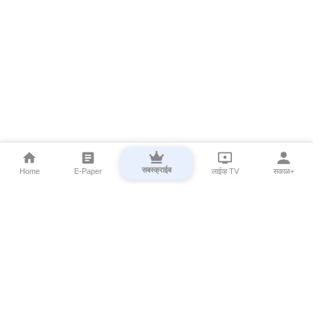
सबस्क्राईब
Home
E-Paper
लाईव्ह TV
सकाळ+
⌄
Marathi News