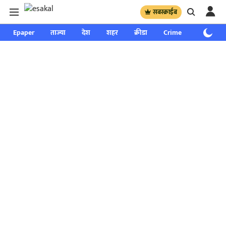
सबस्क्राईब
Epaper
ताज्या
देश
शहर
क्रीडा
Crime
साप्ताहिक