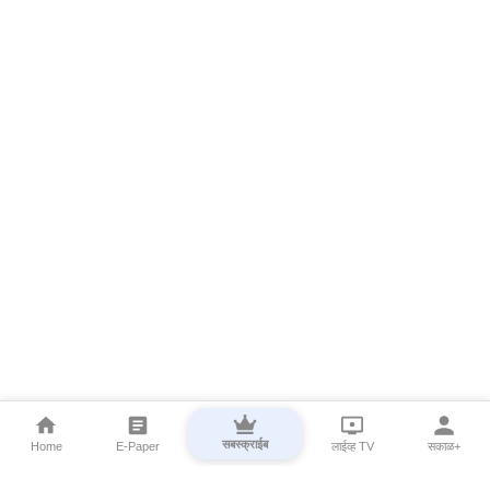
सबस्क्राईब
Home
E-Paper
लाईव्ह TV
सकाळ+