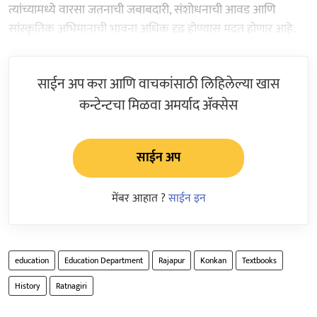
त्यांच्यामध्ये वारसा जतनाची जबाबदारी, संशोधनाची आवड आणि
सांस्कृतिक अभिमानाची भावना अधिक दृढ होण्यास मदत होणार आहे.
साईन अप करा आणि वाचकांसाठी लिहिलेल्या खास
कन्टेन्टचा मिळवा अमर्याद ॲक्सेस
साईन अप
मेंबर आहात ?
साईन इन
education
Education Department
Rajapur
Konkan
Textbooks
History
Ratnagiri