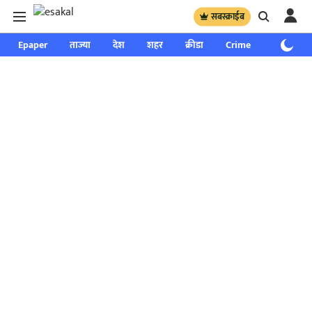
सबस्क्राईब
Epaper
ताज्या
देश
शहर
क्रीडा
Crime
साप्ताहिक