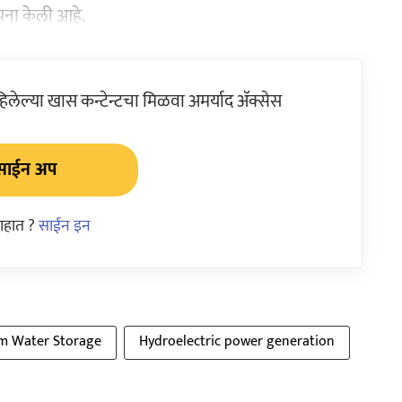
ापना केली आहे.
ेल्या खास कन्टेन्टचा मिळवा अमर्याद ॲक्सेस
साईन अप
आहात ?
साईन इन
m Water Storage
Hydroelectric power generation