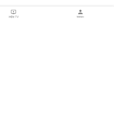
लाईव्ह TV
सकाळ+
l Programs
Print Products
Sakal Saptahik
hka
Family Doctor
 Crowdfunding
Sakal Publications