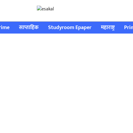
rime
साप्ताहिक
Studyroom Epaper
महाराष्ट्र
Pri