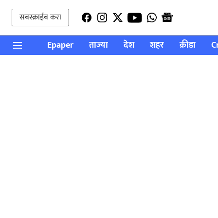
सबस्क्राईब करा
Epaper
ताज्या
देश
शहर
क्रीडा
C