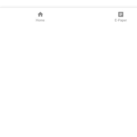
Home
E-Paper
Follow Us
Marathi News
Maharashtra N
Entertainment 
Sports News