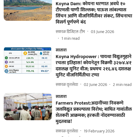
Koyna Dam: कोयना धरणात अवघे १०
टीएमसी पाणी शिल्लक; पाऊस लांबल्यास
सिंचन आणि वीजनिर्मितीवर संकट, सिंचनाचा
विसर्ग पूर्णपणे बंद
सकाळ डिजिटल टीम
03 June 2026
1
min read
सातारा
Koyna Hydropower : पायथा विद्युतगृहाने
रचला इतिहास! कोयनेतून विक्रमी ३२७४.४१
दशलक्ष युनिट वीज; प्रथमच २१६.४६ दशलक्ष
युनिट वीजनिर्मितीचा टप्पा
सकाळ वृत्तसेवा
02 June 2026
2
min read
सातारा
Farmers Protest:अदानींच्या निवकणे
जलविद्युत प्रकल्पाला विरोध; बाधित गावांतील
शेतकरी आक्रमक; हरकती नोंदवण्यासाठी
मुदतवाढ!
सकाळ वृत्तसेवा
19 February 2026