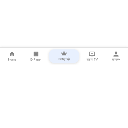
सबस्क्राईब
Home
E-Paper
लाईव्ह TV
सकाळ+