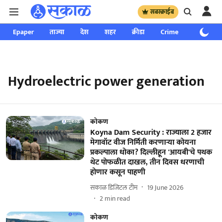
सबस्क्राईब
Epaper
ताज्या
देश
शहर
क्रीडा
Crime
साप्ताहिक
Hydroelectric power generation
कोकण
Koyna Dam Security : राज्याला 2 हजार
मेगावॉट वीज निर्मिती करणाऱ्या कोयना
प्रकल्पाला धोका? दिल्लीहून 'आयबी'चे पथक
थेट पोफळीत दाखल, तीन दिवस धरणाची
होणार कसून पाहणी
सकाळ डिजिटल टीम
19 June 2026
2
min read
कोकण