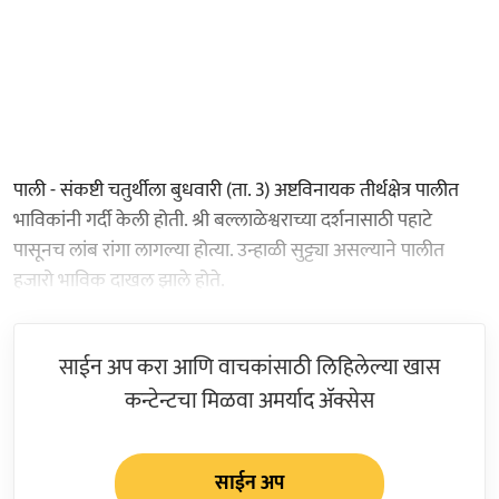
पाली - संकष्टी चतुर्थीला बुधवारी (ता. 3) अष्टविनायक तीर्थक्षेत्र पालीत
भाविकांनी गर्दी केली होती. श्री बल्लाळेश्वराच्या दर्शनासाठी पहाटे
पासूनच लांब रांगा लागल्या होत्या. उन्हाळी सुट्ट्या असल्याने पालीत
हजारो भाविक दाखल झाले होते.
साईन अप करा आणि वाचकांसाठी लिहिलेल्या खास
कन्टेन्टचा मिळवा अमर्याद ॲक्सेस
साईन अप