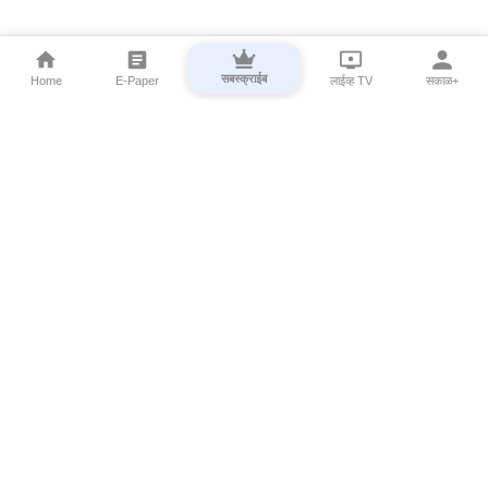
सबस्क्राईब
Home
E-Paper
लाईव्ह TV
सकाळ+
⌄
Marathi News
⌄
About Esakal
⌄
Digital Products
⌄
Sakal Programs