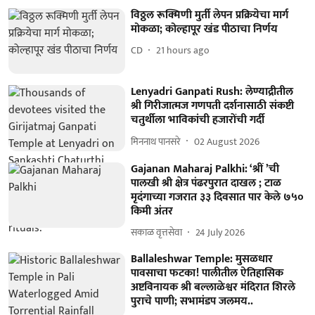
विठ्ठल रूक्मिणी मुर्ती लेपन प्रक्रियेचा मार्ग
मोकळा; कोल्हापूर खंड पीठाचा निर्णय
CD
21 hours ago
Lenyadri Ganpati Rush: लेण्याद्रीतील
श्री गिरीजात्मज गणपती दर्शनासाठी संकष्टी
चतुर्थीला भाविकांची हजारोंची गर्दी
मिननाथ पानसरे
02 August 2026
Gajanan Maharaj Palkhi: ‘श्रीं ’ची
पालखी श्री क्षेत्र पंढरपुरात दाखल ; टाळ
मृदंगाच्या गजरात ३३ दिवसात पार केले ७५०
किमी अंतर
सकाळ वृत्तसेवा
24 July 2026
Ballaleshwar Temple: मुसळधार
पावसाचा फटका! पालीतील ऐतिहासिक
अष्टविनायक श्री बल्लाळेश्वर मंदिरात शिरले
पुराचे पाणी; सभामंडप जलमय..