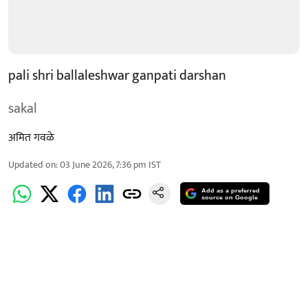
pali shri ballaleshwar ganpati darshan
sakal
अमित गवळे
Updated on
:
03 June 2026, 7:36 pm
IST
Add as a preferred
source on Google