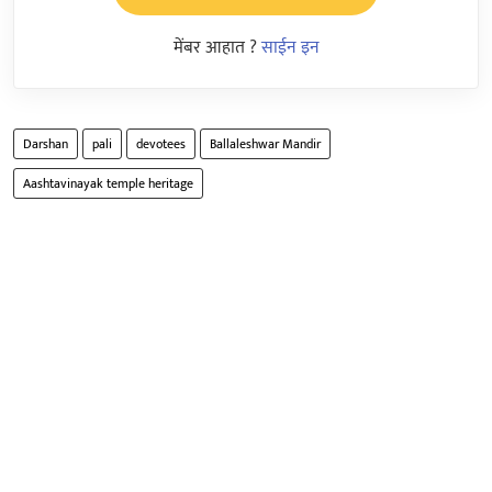
मेंबर आहात ?
साईन इन
Darshan
pali
devotees
Ballaleshwar Mandir
Aashtavinayak temple heritage