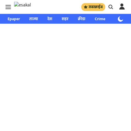
सबस्क्राईब
Epaper
ताज्या
देश
शहर
क्रीडा
Crime
साप्ताहिक