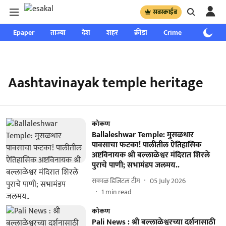
सबस्क्राईब
Epaper
ताज्या
देश
शहर
क्रीडा
Crime
साप्ताहिक
Aashtavinayak temple heritage
कोकण
Ballaleshwar Temple: मुसळधार
पावसाचा फटका! पालीतील ऐतिहासिक
अष्टविनायक श्री बल्लाळेश्वर मंदिरात शिरले
पुराचे पाणी; सभामंडप जलमय..
सकाळ डिजिटल टीम
05 July 2026
1
min read
कोकण
Pali News : श्री बल्लाळेश्वरच्या दर्शनासाठी