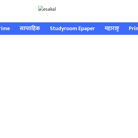
rime
साप्ताहिक
Studyroom Epaper
महाराष्ट्र
Pri