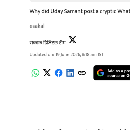
Why did Uday Samant post a cryptic Wha
esakal
सकाळ डिजिटल टीम
Updated on
:
19 June 2026, 8:18 am
IST
Add as a pre
source on G