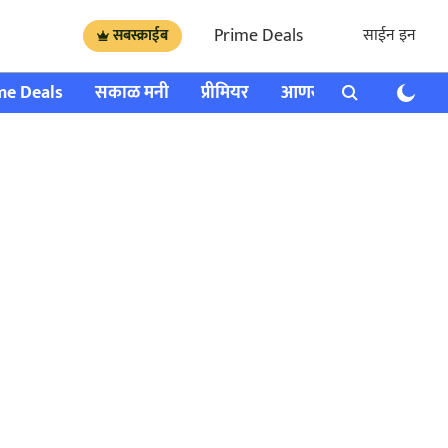
Prime Deals
साईन इन
सबस्क्राईब
me Deals
सकाळ मनी
प्रीमियर
आणखी
राशी भविष्य