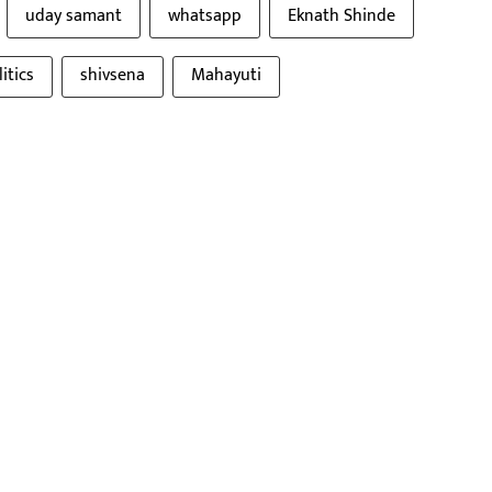
uday samant
whatsapp
Eknath Shinde
itics
shivsena
Mahayuti