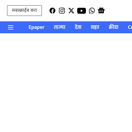
सबस्क्राईब करा
Epaper
ताज्या
देश
शहर
क्रीडा
C