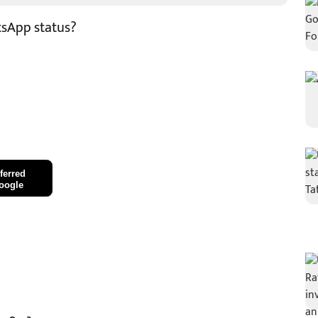
tsApp status?
ferred
oogle