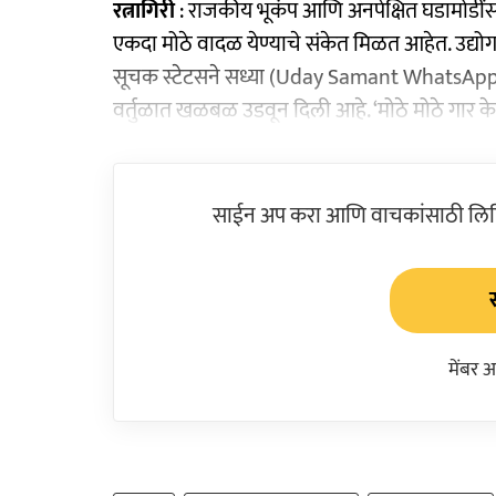
रत्नागिरी
: राजकीय भूकंप आणि अनपेक्षित घडामोडींसा
एकदा मोठे वादळ येण्याचे संकेत मिळत आहेत. उद्योगम
सूचक स्टेटसने सध्या (Uday Samant WhatsApp
वर्तुळात खळबळ उडवून दिली आहे. ‘मोठे मोठे गार केले
साईन अप करा आणि वाचकांसाठी लिहिल
मेंबर 