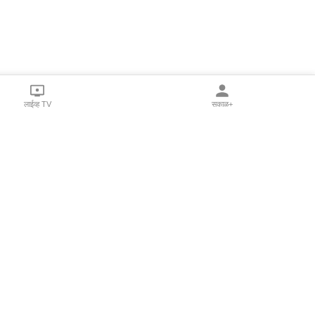
लाईव्ह TV
सकाळ+
l Programs
Print Products