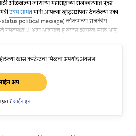
ठी ओळखल्या जाणाऱ्या महाराष्ट्राच्या राजकारणात पुन्हा
ंत्री
उदय सामंत
यांनी आपल्या व्हॉट्सॲपवर ठेवलेल्या एका
 status political message) कोकणच्या राजकीय
 गंमतमध्ये...!’ अशा आशयाचे हे स्टेटस् व्हायरल झाले आहे.
ेल्या खास कन्टेन्टचा मिळवा अमर्याद ॲक्सेस
साईन अप
आहात ?
साईन इन