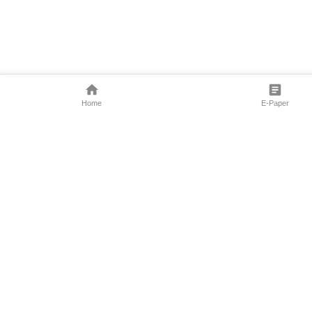
Home
E-Paper
Follow Us
Marathi News