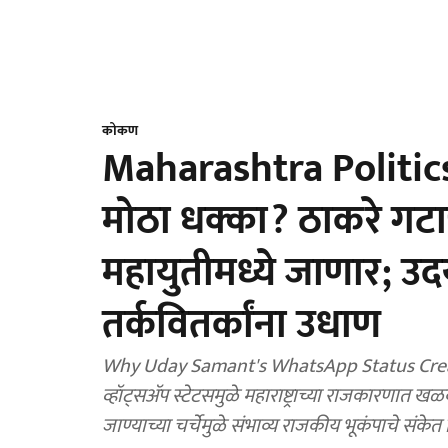
कोकण
Maharashtra Politics :
मोठा धक्का? ठाकरे गटा
महायुतीमध्ये जाणार; उदय
तर्कवितर्कांना उधाण
Why Uday Samant's WhatsApp Status Created Po
व्हॉट्सॲप स्टेटसमुळे महाराष्ट्राच्या राजकारणा
जाण्याच्या चर्चेमुळे संभाव्य राजकीय भूकंपाचे संक