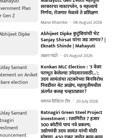
Mahayuti: Gen Zसाठी महायुती
सरकारचा मास्टरप्लॅन, 9 महत्त्वाचे
निर्णय; रोजगार मेळावे ते प्रशिक्षण
Mansi Khambe
06 August 2026
Abhijeet Dipke कुटुंबियांची भेट
Sanjay Shirsat यांना जड जाणार? |
Eknath Shinde | Mahayuti
अक्षता पांढरे
05 August 2026
Konkan MLC Election : '5 वेळा
पराभूत केलेल्या उमेदवारासाठी...';
उदय सामंतांचा तटकरेंच्या बिनविरोध
निवडीवर थेट आक्षेप, महायुतीमधील
अंतर्गत कलह चव्हाट्यावर?
सकाळ डिजिटल टीम
20 July 2026
Ratnagiri Green Steel Project
investment : रत्नागिरीत 7 हजार
500 कोटींचे पाच नवे प्रकल्प;
उद्योगमंत्री उदय सामंत यांची मोठी
घोषणा, 450 एकर जागेत काय-काय