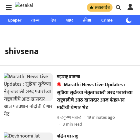
सबस्क्राईब
Epaper
ताज्या
देश
शहर
क्रीडा
Crime
साप्ताहिक
shivsena
महाराष्ट्र बातम्या
Marathi News Live Updates :
सुप्रिया सुळेंच्या नेतृत्वाखाली शरद पवारांच्या
राष्ट्रवादीचे आठ खासदार आज पंतप्रधान
मोदींची घेणार भेट
बाळकृष्ण मधाळे
19 minutes ago
3
min read
पश्चिम महाराष्ट्र