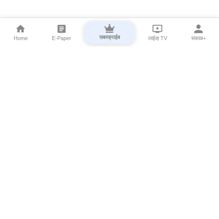
सबस्क्राईब
Home
E-Paper
लाईव्ह TV
सकाळ+
⌄
Marathi News
⌄
About Esakal
⌄
Digital Products