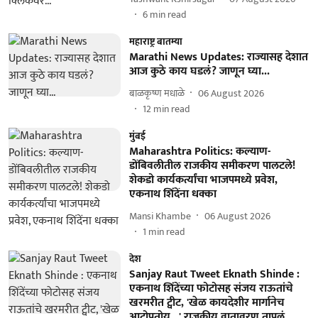
6
min read
महाराष्ट्र बातम्या
Marathi News Updates: राज्यासह देशात
आज कुठे काय घडलं? जाणून घ्या...
बाळकृष्ण मधाळे
06 August 2026
12
min read
मुंबई
Maharashtra Politics: कल्याण-
डोंबिवलीतील राजकीय समीकरण पालटले!
शेकडो कार्यकर्त्यांचा भाजपमध्ये प्रवेश,
एकनाथ शिंदेंना धक्का
Mansi Khambe
06 August 2026
1
min read
देश
Sanjay Raut Tweet Eknath Shinde :
एकनाथ शिंदेंच्या फोटोसह संजय राऊतांचे
खरमरीत ट्वीट, 'खेळ कायदेशीर मार्गानेच
आटोपतोय...' राजकीय वातावरण तापलं