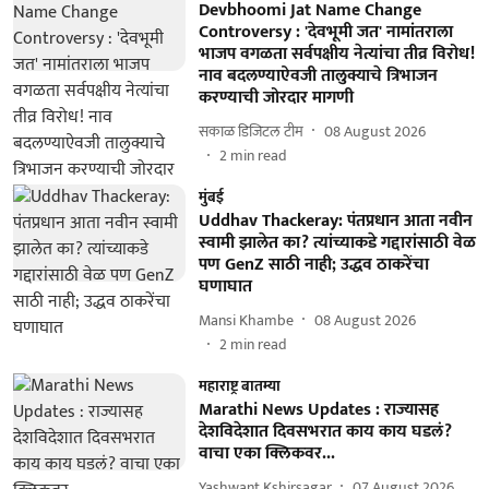
Devbhoomi Jat Name Change
Controversy : 'देवभूमी जत' नामांतराला
भाजप वगळता सर्वपक्षीय नेत्यांचा तीव्र विरोध!
नाव बदलण्याऐवजी तालुक्याचे त्रिभाजन
करण्याची जोरदार मागणी
सकाळ डिजिटल टीम
08 August 2026
2
min read
मुंबई
Uddhav Thackeray: पंतप्रधान आता नवीन
स्वामी झालेत का? त्यांच्याकडे गद्दारांसाठी वेळ
पण GenZ साठी नाही; उद्धव ठाकरेंचा
घणाघात
Mansi Khambe
08 August 2026
2
min read
महाराष्ट्र बातम्या
Marathi News Updates : राज्यासह
देशविदेशात दिवसभरात काय काय घडलं?
वाचा एका क्लिकवर...
Yashwant Kshirsagar
07 August 2026