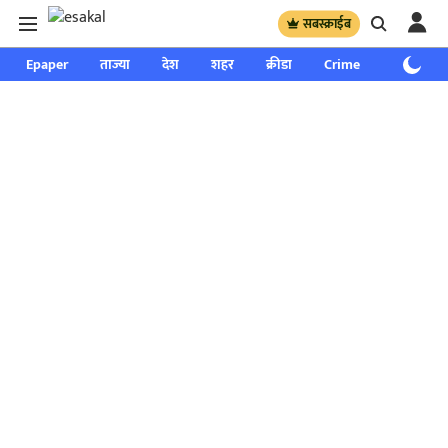
सबस्क्राईब
Epaper
ताज्या
देश
शहर
क्रीडा
Crime
साप्ताहिक