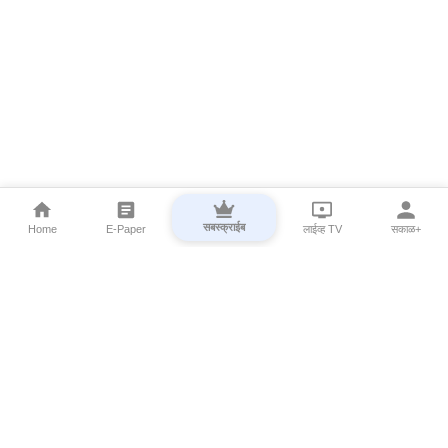
सबस्क्राईब
Home
E-Paper
लाईव्ह TV
सकाळ+
⌄
Marathi News