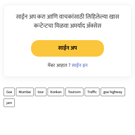
साईन अप करा आणि वाचकांसाठी लिहिलेल्या खास
कन्टेन्टचा मिळवा अमर्याद ॲक्सेस
साईन अप
मेंबर आहात ?
साईन इन
Goa
Mumbai
tour
Konkan
Tourisim
Traffic
goa highway
jam