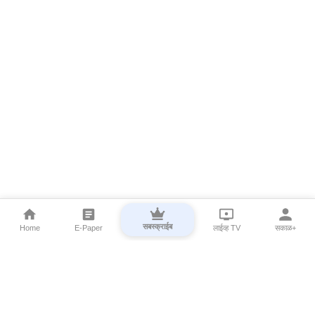
सबस्क्राईब
Home
E-Paper
लाईव्ह TV
सकाळ+