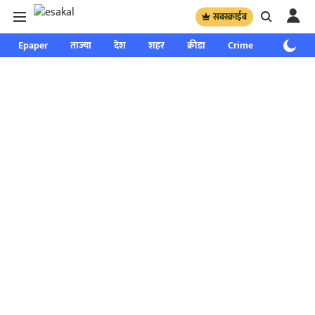
सबस्क्राईब
Epaper
ताज्या
देश
शहर
क्रीडा
Crime
साप्ताहिक