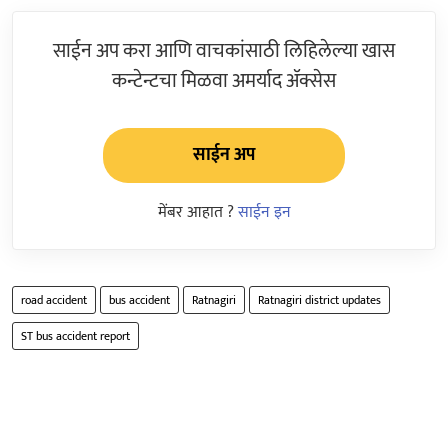
साईन अप करा आणि वाचकांसाठी लिहिलेल्या खास
कन्टेन्टचा मिळवा अमर्याद ॲक्सेस
साईन अप
मेंबर आहात ?
साईन इन
road accident
bus accident
Ratnagiri
Ratnagiri district updates
ST bus accident report