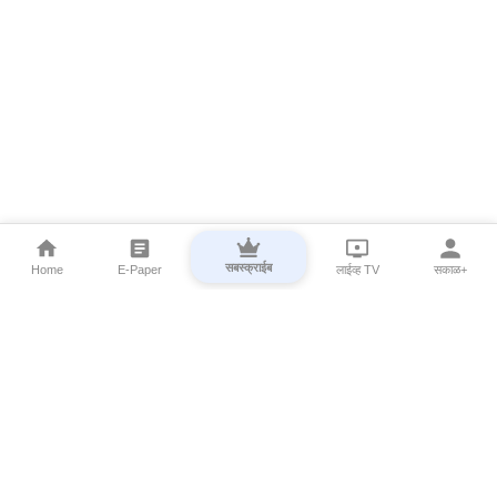
सबस्क्राईब
Home
E-Paper
लाईव्ह TV
सकाळ+
⌄
Marathi News