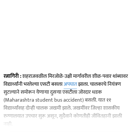
रत्नागिरी :
शहराजवळील मिरजोळे-उक्षी मार्गावरील शीळ-पवार थांब्यावर
विद्यार्थ्यांनी भरलेल्या एसटी बसला
अपघात
झाला. चालकाचे नियंत्रण
सुटल्याने समोरून येणाऱ्या दुसऱ्या एसटीला जोरदार धडक
(Maharashtra student bus accident) बसली. यात ११
विद्यार्थ्यांसह दोन्ही चालक जखमी झाले. जखमींवर जिल्हा शासकीय
रुग्णालयात उपचार सुरू असून, सुदैवाने कोणतीही जीवितहानी झाली
नाही.