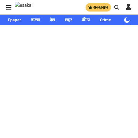
सबस्क्राईब
Epaper
ताज्या
देश
शहर
क्रीडा
Crime
साप्ताहिक